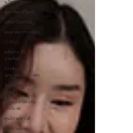
นวัตกรรม
ท่องเที่ยว นวัตวิถี
อสังหาริมทรัพย์
คมนาคม การขนส่ง
Politics
พลังงาน สิ่ง
แวดล้อม
การค้า
อุตสาหกรรม เกษตร
บันเทิง&วาไรตี้
หมอลำ
เมืองอุตสาหกรรม
เชิงนิเวศ
ศูนย์รวมข่าวดี
ศูนย์รวมข่าว