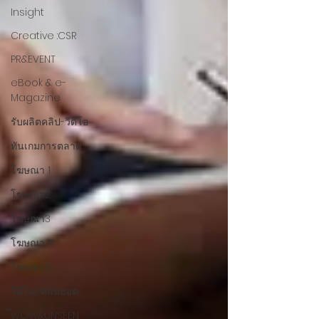
Insight
Creative :CSR
PR&EVENT
eBook & e-
Magazine
รับผลิตคลิป-วีดีโอ
ทันเกมการตลาด
โฆษณา 1
โฆษณา2
โฆษณา3
โฆษณา 4
โฆษณา5
วีดีโอ&คลิปฮอต
๊WOW&UNSEEN