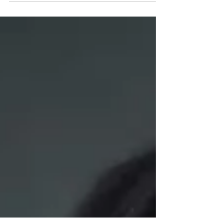
โน้ตเล็กๆบนแบรนด์ & โลโก้ แบรนด์และโลโก้ที่ทัน
สมัยมีแนวโน้มจะขี้เล่นมากขึ้น & ไม่เข้มงวดเท่าใน
อดีตไม่แม้จะมีรูปร่างฟอร์มสีหรือพิมพ์แบบอัก...