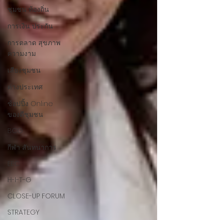
ชุมชน ท้องถิ่น
การเงิน ประกัน
การตลาด สุขภาพ
ความงาม
เสียงชุมชน
ต่างประเทศ
ช้อปปิ้ง Online
ของดีชุมชน
BCG
กีฬา สันทนาการ
EEC
H-I-T-G
CLOSE-UP FORUM
STRATEGY