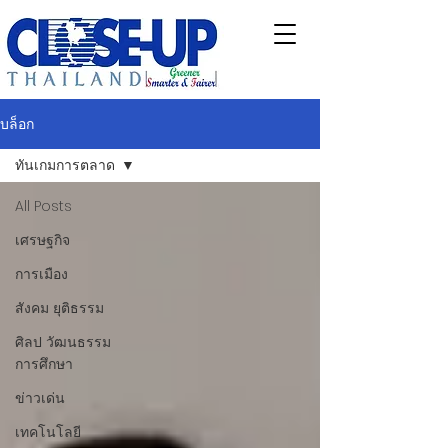
บล็อก
ทันเกมการตลาด
All Posts
เศรษฐกิจ
การเมือง
สังคม ยุติธรรม
ศิลป วัฒนธรรม
การศึกษา
ข่าวเด่น
เทคโนโลยี