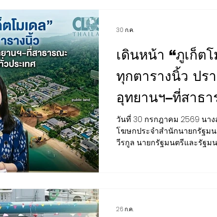
EGCO Group ที่สะท้อนความส
ปรับใช้โรงไฟฟ้าเรือลอยน้ำ หน่วย
30 ก.ค.
พลังงานและมรดกอุตสาหกรรม 
ศูนย์เรียนรู้แห่งนี้ไม่ได้หยุดอยู่
เดินหน้า “ภูเก็ตโ
ทุกตารางนิ้ว ปร
อุทยานฯ–ที่สาธ
ผลทั่วประเทศ
วันที่ 30 กรกฎาคม 2569 นางสาวลลิดา เพริศวิวัฒนา รอง
โฆษกประจำสำนักนายกรัฐมนตร
วีรกูล นายกรัฐมนตรีและรัฐ
ได้สั่งการให้ทุกหน่วยงานที่เ
บุกรุกพื้นที่ป่าสงวนแห่งชาติ พื
สาธารณประโยชน์อย่างจริงจัง 
พร้อม “เอ็กซเรย์ทุกตารางนิ้ว
ที่ดินของรัฐ การออกเอกสารสิ
26 ก.ค.
ที่ดินผ่านนอมินี และการใช้ปร