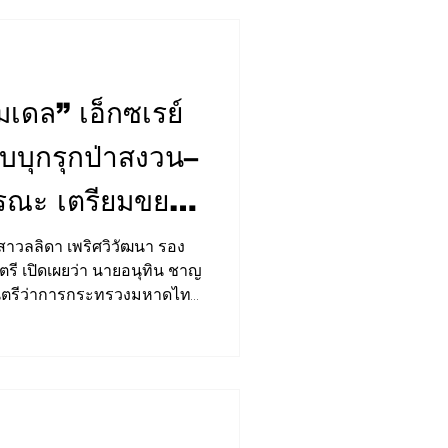
ำเร็จของการอนุรักษ์และ
ที่ 1 ให้เป็นศูนย์เรียนรู้ด้าน
อย่างไรก็ตาม คุณค่าของ
มเดล” เอ็กซเรย์
าบบุกรุกป่าสงวน–
ารณะ เตรียมขยาย
ี เปิดเผยว่า นายอนุทิน ชาญ
มนตรีว่าการกระทรวงมหาดไทย
กี่ยวข้องเดินหน้าปราบปรามการ
้นที่อุทยานแห่งชาติ และที่
ภายใต้แนวทาง “ภูเก็ตโมเดล‘’
” เพื่อตรวจสอบการใช้ประโยชน์
ทธิ์โดยมิชอบ การถือครอง
ะโยชน์ในพื้นที่ของรัฐโดย