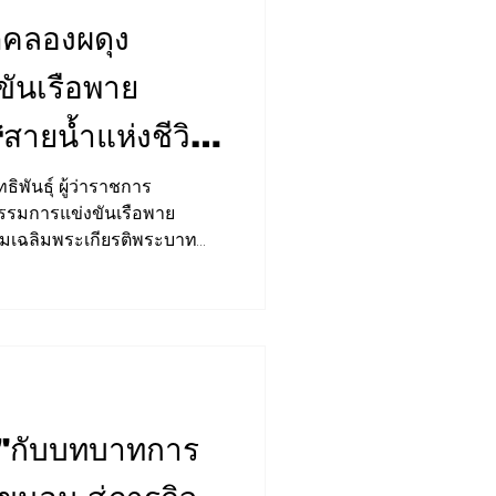
ตคลองผดุง
ขันเรือพาย
“สายน้ำแห่งชีวิต
ืบสานวิถี
ทธิพันธุ์ ผู้ว่าราชการ
รรมการแข่งขันเรือพาย
รรมเฉลิมพระเกียรติพระบาท
ในโอกาสมหามงคลเฉลิม
 กรกฎาคม 2569 "สายน้ำ
สานวิถีรัตนโกสินทร์" โครงการ
าย โดยมี นายไทวุฒิ ขัน
พร้อมด้วยผู้บริหารสำนักงาน
่ยมชมกิจกรรม ณ ท่าเรือ
ม เขตป้อมปรา
กับบทบาทการ