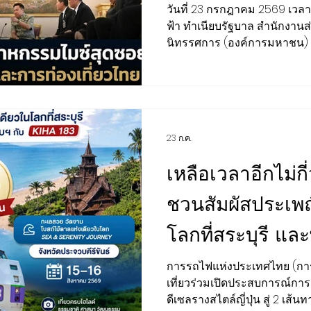
วันที่ 23 กรกฎาคม 2569 เวลา 11
ฟ้า ทำเนียบรัฐบาล สำนักงานส
นิทรรศการ (องค์การมหาชน) ห
ดร.พสุ โลหารชุน ประธานกรร
และนิทรรศการ พร้อมคณะผู้บ
ภาคเอกชนในอุตสาหกรรมไมซ์ 
ประชุมนานาชาติ (ไทย) (TIC
สภาอุตสาหกรรมท่องเที่ยวแห
23 ก.ค.
การแสดงสินค้า (ไทย) (TEA) ส
งาน (EMA) และสมาคมผู้รับจัด
เหลือเวลาอีกไม่ก
ชวนสัมผัสประเพณ
โลกที่สระบุรี แล
ประจวบฯ กับขบ
การรถไฟแห่งประเทศไทย (กา
เที่ยวร่วมเปิดประสบการณ์การ
ดีเซลรางสไตล์ญี่ปุ่น สู่ 2 เส้