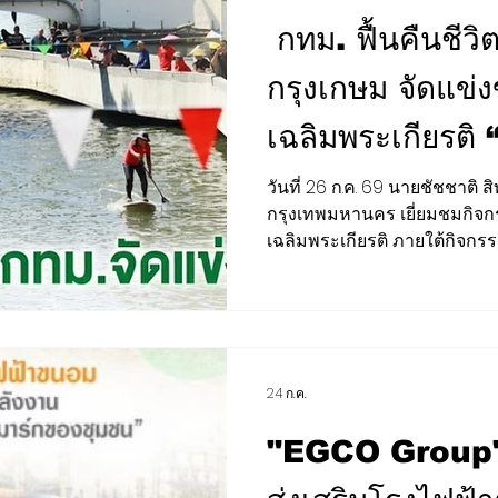
กทม. ฟื้นคืนชีวิ
กรุงเกษม จัดแข่ง
เฉลิมพระเกียรติ 
ใต้ร่มพระบารมี ส
วันที่ 26 ก.ค. 69 นายชัชชาติ สิ
กรุงเทพมหานคร เยี่ยมชมกิจก
รัตนโกสินทร์”
เฉลิมพระเกียรติ ภายใต้กิจก
สมเด็จพระเจ้าอยู่หัว เนื่อง
พระชนมพรรษา 74 พรรษา 28
แห่งชีวิต ใต้ร่มพระบารมี สืบ
พระราชดำริตามพระบรมราโชบ
แก้ว รองปลัดกรุงเทพมหานคร 
24 ก.ค.
เขตป้อมปราบศัตรูพ่าย ร่วมเยี
นครสวรรค์ คลองผดุงกรุงเกษ
"EGCO Group"