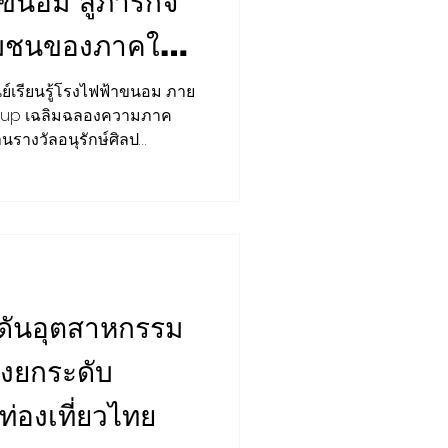
ขนอม สู่ภารกิจ
ชุมชนของภาคใต้
ดกับเวทีเสวนา
ย์เรียนรู้โรงไฟฟ้าขนอม ภาย
oup เฉลิมฉลองความภาค
อยน้ำ…จากหน่วย
นรางวัลอนุรักษ์ศิลป
ป้ายรางวัลพระราชทานฯ
ารเป็นมรดก
อลอยน้ำ…จากหน่วยผลิตพลังงาน
ลนด์มาร์กสำคัญของชุมชน”
์มาร์กสำคัญ
มรดกอุตสาหกรรม ต่อยอดสู่
ประโยชน์แก่ชุมชนและสังคม
อำเภอขนอ
นดันอุตสาหกรรม
ังยกระดับ
่องเที่ยวไทย