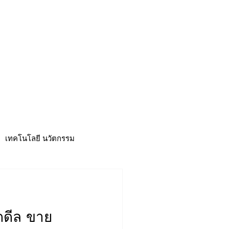
CSR
ESG&SDG
PR & Event
ิ่น
ช้อปปี้ง online
ท่องเที่ยว
เทคโนโลยี นวัตกรรม
ิดดีล ขาย
าวดี
ศูนย์รวมข่าว