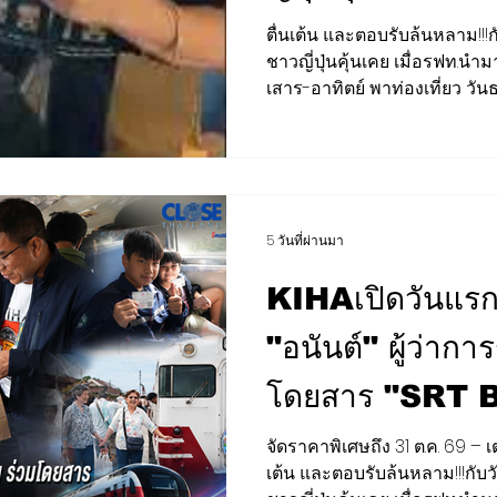
โฉม เพื่อทำหน้าที
ตื่นเต้น และตอบรับล้นหลาม!!!ก
ชาวญี่ปุ่นคุ้นเคย เมื่อรฟท.นำ
อาทิตย์ พาท่องเท
เสาร-อาทิตย์ พาท่องเที่ยว วันธรรมดา พาคนมาทำงานใน
เมืองกรุง" เปิดวันแรก แม้แต่รัฐ
พาคนมาทำงานในเ
เล็กมาร่วมใช้บริการบ้าง มีแว
ธนยา ตอบรับดี เป้าต่อไป ขาวน
“สุรศักดิ์” หนุนท่องเที่ยวทา
เปิดประสบการณ์ใหม่ด้วยรถไฟ
5 วันที่ผ่านมา
สุรศักดิ์ พันธ์เจริญวรกุล รัฐม
KIHAเปิดวันแรกแ
"อนันต์" ผู้ว่ากา
โดยสาร "SRT
CONNEX" เชื่อ
จัดราคาพิเศษถึง 31 ต.ค. 69 – 
เต้น และตอบรับล้นหลาม!!!กับวั
กรุงเทพอภิวัฒน์ 