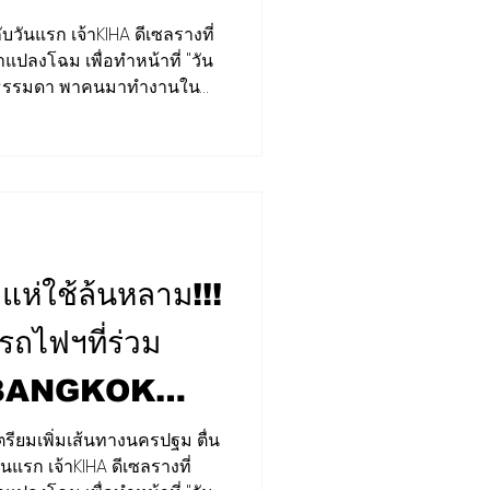
่"วันเสาร-
ับวันแรก เจ้าKIHA ดีเซลรางที่
มาแปลงโฉม เพื่อทำหน้าที่ "วัน
ี่ยว วันธรรมดา
มนตรีท่องเที่ยว ถึงกับจูงตัว
มืองกรุง"
่ว ๆมาว่า หากสายกรุงเทพ-อยุ
ครปฐมเตรีมรับข่าวดีได้เลย!!!
งราง "SRT BANGKOK CONNEX"
สู่พระนครศรีอยุธยา นาย
นตรีว่าการ
ห่ใช้ล้นหลาม!!!
รรถไฟฯที่ร่วม
 BANGKOK
มสถานีกลาง
เตรียมเพิ่มเส้นทางนครปฐม ตื่น
นแรก เจ้าKIHA ดีเซลรางที่
- อยุธยา เชื่อตอบ