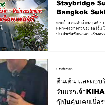
Staybridge Su
Bangkok Sukh
การตลาด สุขภาพ ความงาม
เสียงชุมชน
ต่างประเทศ
ครอบครัวเศวตส
ตอกย้ำความสำเร็จกลยุทธ์ Bui
Reinvestment ของ ออริจิ้น โฮ
ความสำเร็จกลยุท
BCG
กีฬา สันทนาการ
EEC
H-I-T-G
CLOSE-UP 
ประจำเพื่อพัฒนาและสร้างสรร
โรงแรม เซอร์วิสอพาร์ทเมนท์ อ
Operate – Exi
ในเครือ ออริจิ้น พร็อพเพอร์ต
Reinvestmen
ขายโรงแรม Staybridge Suit
ครอบครัวเศวตสมภพ รับกระแสเ
บาท พร้อมเดินหน้าพัฒนาโครง
อย่างต่อเนื่อง นายพีระพงศ์ จรูญเอก ประธานเจ้าหน้าที่
5 วันที่ผ่านมา
บริหาร บริษัท
ตื่นเต้น และตอบร
วันแรกเจ้าKIHA 
ญี่ปุ่นคุ้นเคยเม