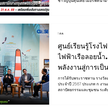
ชาวญี่ปุ่นคุ้นเคย เมื่อรฟท.นำ
เสาร-อาทิตย์ พาท่องเที่ยว วันธรรมดา พาคนมาทำงานใน
โจทย์คนทำงานและ
เมืองกรุง" เมื่อวันที่ 1 สิงหาค
โพธิ์นิ่มแดง ผู้ว่าการรถไฟแห่
สถานีกลางกรุงเทพอภิวัฒน์ เพ
พิเศษชานเมืองปรับอากาศ "
1 ส.ค.
(BNEX) หรือ "เอสอาร์ที บางกอก 
ศูนย์เรียนรู้โรง
ไฟฟ้าเรือลอยน้
พลังงานสู่การเป
อุตสาหกรรมแลนด
การได้รับพระราชทาน รางวัลอ
ประจำปี 2567 ประเภท ก. งาน
ของชุมชน”
สถาปัตยกรรมและชุมชน ระดั
ธิราชเจ้า กรมสมเด็จพระเทพ
กุมารี นับเป็นอีกหนึ่งหมุดหมา
ไฟฟ้าขนอม อ.ขนอม จ.นครศรี