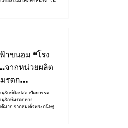
มาแปลงโฉม เพื่อทำหน้าที่ "วัน
นักท่องเที่ยว
ม 2569 ที่ผ่านมา นายอนันต์
งประเทศไทย (รฟท.) ลงพื้นที่ ณ
ื่อร่วมเดินทางไปกับขบวนรถ
SRT BANGKOK CONNEX"
คอนเน็กซ์"...
ไฟฟ้าขนอม “โรง
ำ…จากหน่วยผลิต
็นมรดก
์มาร์กสำคัญ
นุรักษ์ศิลปสถาปัตยกรรม
อนุรักษ์มรดกทาง
บดีมาก จากสมเด็จพระกนิษฐา
รัตนราชสุดาฯ สยามบรมราช
ยสำคัญของศูนย์เรียนรู้โรง
ธรรมราช ซึ่งบริหารงานโดย