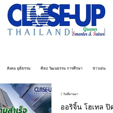
e Sharing
Forum
Insight
Strategy
Creative: 
mart City
ศูนย์รวมข่าวดี
ศูนย์รวมข่าว
ชุมชน-ท้องถ
สังคม ยุติธรรม
ศิลป วัฒนธรรม การศึกษา
ข่าวเด่น
พย์
คมนาคม การขนส่ง
Politics
พลังงาน สิ่งแวดล้อม
3 วันที่ผ่านมา
ออริจิ้น โฮเทล ป
ันเทิง&วาไรตี้ หมอลำ
เมืองอุตสาหกรรมเชิงนิเวศ
ศูนย์รวมข่