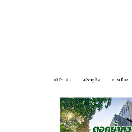
Politics
H-I-T-G
Knowledg
EEC
Eco Industrial Town-S
All Posts
เศรษฐกิจ
การเมือง
ท่องเที่ยว นวัตวิถี
อสังหาริมทรั
การค้า อุตสาหกรรม เกษตร
บ