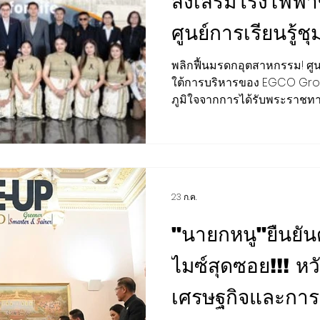
ส่งเสริมโรงไฟฟ้า
ศูนย์การเรียนรู้
เต็มรูปแบบ ล่าสุ
พลิกฟื้นมรดกอุตสาหกรรม! ศูน
ใต้การบริหารของ EGCO Gr
“โรงไฟฟ้าเรือล
ภูมิใจจากการได้รับพระราชทา
สถาปัตยกรรม ผ่านงานติดตั้ง
ผลิตพลังงานสู่ก
พร้อมจัดเสวนา “โรงไฟฟ้าเรื
สู่การเป็นมรดกอุตสาหกรรมแ
อุตสาหกรรมแลนด
ตอกย้ำคุณค่าของการอนุรักษ์
การเป็นแหล่งเรียนรู้ที่สร้าง
ของชุมชน”
23 ก.ค.
อย่างยั่งยืน . กิจกรรมครั้งนี้นับเป็นโอกาสสำคัญแห่งความ
ภาคภูมิใจร่วมกันของชุมชน
"นายกหนู"ยืนยั
ไมซ์สุดซอย!!! หว
เศรษฐกิจและการท