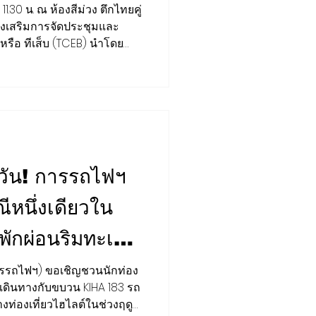
.30 น. ณ ห้องสีม่วง ตึกไทยคู่
่งเสริมการจัดประชุมและ
รือ ทีเส็บ (TCEB) นำโดย
มการส่งเสริมการจัดประชุม
ริหาร และผู้แทนหน่วยงาน
ได้แก่ สมาคมส่งเสริมการ
A) สมาคมโรงแรมไทย (THA)
่งประเทศไทย (TCT) สมาคม
มาคมธุรกิจสร้างสรรค์การจัด
ี่วัน! การรถไฟฯ
ีหนึ่งเดียวใน
ะพักผ่อนริมทะเล
วน KIHA 183
รรถไฟฯ) ขอเชิญชวนนักท่อง
เดินทางกับขบวน KIHA 183 รถ
นทางท่องเที่ยวไฮไลต์ในช่วงฤดู