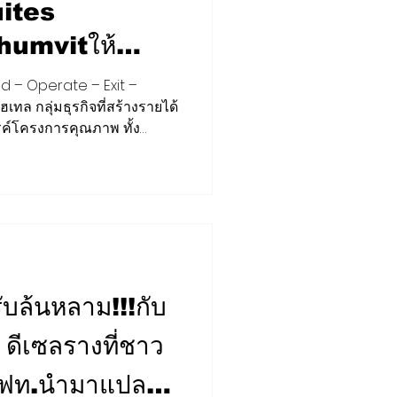
ites
umvitให้
มภพ ตอกย้ำ
ld – Operate – Exit –
เทล กลุ่มธุรกิจที่สร้างรายได้
ธ์ Build –
FORUM
STRATEGY
ค์โครงการคุณภาพ ทั้ง
อฟฟิศ และพื้นที่เชิงพาณิชย์
t –
ี้ ประกาศความสำเร็จปิดดีลการ
t
es Bangkok Sukhumvit ให้
งินสดเข้ากว่า 550 ล้าน
การใหม่เพื่อสร้างการเติบโต
ับล้นหลาม!!!กับ
ดีเซลรางที่ชาว
ื่อรฟท.นำมาแปลง