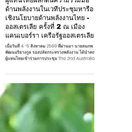
4 วันที่ผ่านมา
รองปลัดกระทรวงพลังงานนำคณะ
ผู้แทนไทยผลักดันความร่วมมือ
ด้านพลังงานในเวทีประชุมหารือ
เชิงนโยบายด้านพลังงานไทย -
ออสเตรเลีย ครั้งที่ 2 ณ เมือง
แคนเบอร์รา เครือรัฐออสเตรเลีย
เมื่อวันที่ 4 -5 สิงหาคม 2569 ที่ผ่านมา นายสมภพ
พัฒนอริยางกูล รองปลัดกระทรวงพลังงาน ได้นำคณะ
ผู้แทนไทยเข้าร่วมการประชุม The 2nd Australia-
Thailand Energy Policy Dialogue (ATEPD) ณ
เมืองแคนเบอร์รา เครือรัฐออสเตรเลีย ซึ่งรัฐบาล
ออสเตรเลียเป็นเจ้าภาพจัดงานฯ โดยมีผู้แทนจาก