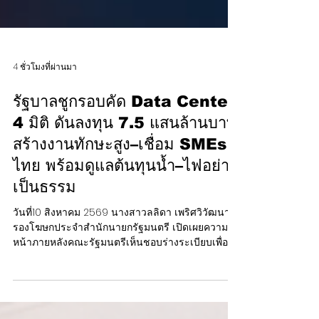
4 ชั่วโมงที่ผ่านมา
รัฐบาลชูกรอบคัด Data Center
4 มิติ ดันลงทุน 7.5 แสนล้านบาท
สร้างงานทักษะสูง–เชื่อม SMEs
ไทย พร้อมดูแลต้นทุนน้ำ–ไฟอย่าง
เป็นธรรม
วันที่10 สิงหาคม 2569 นางสาวลลิดา เพริศวิวัฒนา
รองโฆษกประจำสำนักนายกรัฐมนตรี เปิดเผยความคืบ
หน้าภายหลังคณะรัฐมนตรีเห็นชอบร่างระเบียบเพื่อจัด
ตั้งคณะกรรมการนโยบายการประกอบกิจการดาต้า