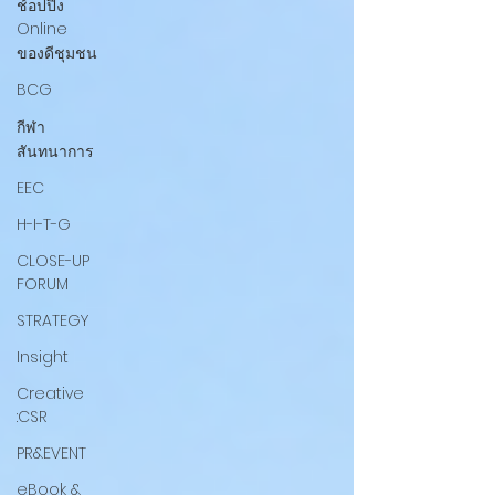
ช้อปปิ้ง
Online
ของดีชุมชน
BCG
กีฬา
สันทนาการ
EEC
H-I-T-G
CLOSE-UP
FORUM
STRATEGY
Insight
Creative
:CSR
PR&EVENT
eBook &