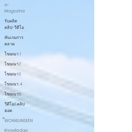
e-
Magazine
รับผลิต
คลิป-วีดีโอ
ทันเกมการ
ตลาด
โฆษณา 1
โฆษณา2
โฆษณา3
โฆษณา 4
โฆษณา5
วีดีโอ&คลิป
ฮอต
๊WOW&UNSEEN
Knowledge