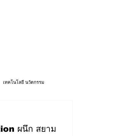
CSR
ESG&SDG
PR & Event
ิ่น
ช้อปปี้ง online
ท่องเที่ยว
เทคโนโลยี นวัตกรรม
on ผนึก สยาม
าวดี
ศูนย์รวมข่าว