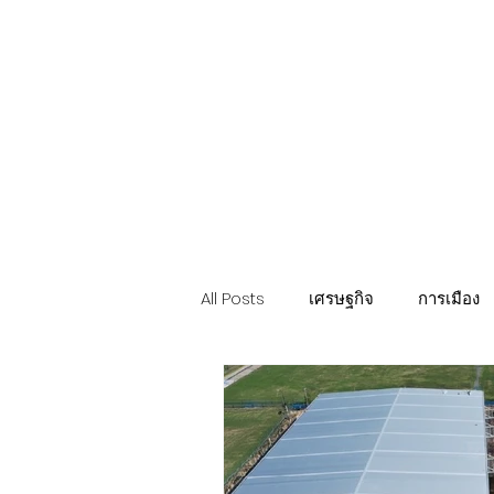
Politics
H-I-T-G
Knowledg
EEC
Eco Industrial Town-S
All Posts
เศรษฐกิจ
การเมือง
ท่องเที่ยว นวัตวิถี
อสังหาริมทรั
การค้า อุตสาหกรรม เกษตร
บ