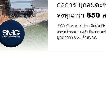
กลการ บุกอมตะซิตี
ลงทุนกว่า 850 ล
การตลาด สุขภาพ ความงาม
เสียงชุมชน
ต่างประเทศ
37,000 ตร.ม. 
· SCX Corporation จับมือ Siam Motors Group ร่วม
ลงทุนโครงการคลังสินค้าบนทำเ
BCG
กีฬา สันทนาการ
EEC
H-I-T-G
CLOSE-UP 
สีเขียว เสริมพอ
มูลค่ากว่า 850 ล้านบาท...
Income