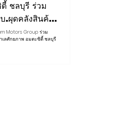
้ ชลบุรี ร่วม
บ.ผุดคลังสินค้า
ชูมาตรฐานอาคาร
ลศักยภาพ อมตะซิตี้ ชลบุรี
FORUM
STRATEGY
ร์ต Recurring