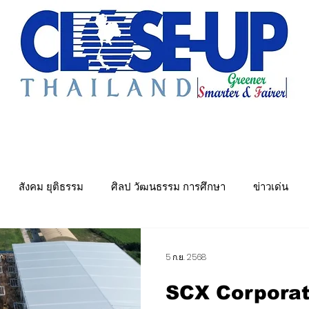
e Sharing
Forum
Insight
Strategy
Creative: 
mart City
ศูนย์รวมข่าวดี
ศูนย์รวมข่าว
ชุมชน-ท้องถ
สังคม ยุติธรรม
ศิลป วัฒนธรรม การศึกษา
ข่าวเด่น
พย์
คมนาคม การขนส่ง
Politics
พลังงาน สิ่งแวดล้อม
5 ก.ย. 2568
SCX Corporati
ันเทิง&วาไรตี้ หมอลำ
เมืองอุตสาหกรรมเชิงนิเวศ
ศูนย์รวมข่