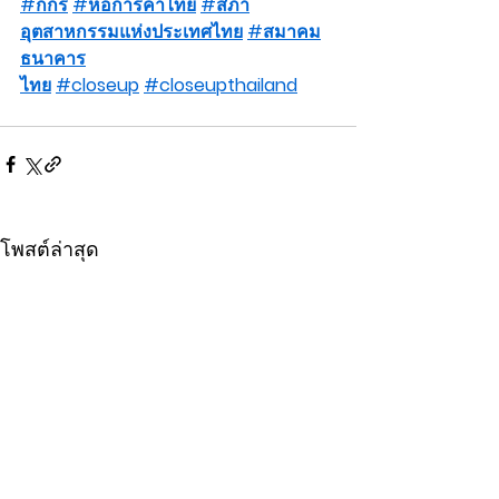
#กกร
#หอการค้าไทย
#สภา
อุตสาหกรรมแห่งประเทศไทย
#สมาคม
ธนาคาร
ไทย
#closeup
#closeupthailand
โพสต์ล่าสุด