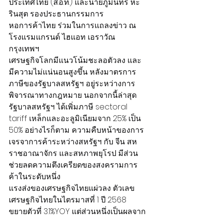
ประเทศไทย (ส.อ.ท.) และนายภูมินทร์ หะ
รินสุต รองประธานกรรมการ
หอการค้าไทย ร่วมในการแถลงข่าว ณ 
โรงแรมแกรนด์ ไฮแอท เอราวัณ 
กรุงเทพฯ
เศรษฐกิจโลกมีแนวโน้มชะลอตัวลง และ
มีความไม่แน่นอนสูงขึ้น หลังมาตรการ
ภาษีของรัฐบาลสหรัฐฯ อยู่ระหว่างการ
พิจารณาทางกฎหมาย นอกจากนี้ล่าสุด
รัฐบาลสหรัฐฯ ได้เพิ่มภาษี sectoral 
tariff เหล็กและอะลูมิเนียมจาก 25% เป็น 
50% อย่างไรก็ตาม ความคืบหน้าของการ
เจรจาการค้าระหว่างสหรัฐฯ กับ จีน สห
ราชอาณาจักร และสหภาพยุโรป มีส่วน
ช่วยลดความตึงเครียดของสงครามการ
ค้าในระดับหนึ่ง
แรงส่งของเศรษฐกิจไทยแผ่วลง ตัวเลข
เศรษฐกิจไทยในไตรมาสที่ 1 ปี 2568 
ขยายตัวที่ 3.1%YOY แต่ส่วนหนึ่งเป็นผลจาก