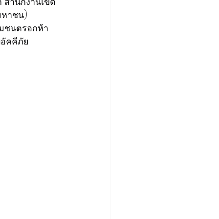
าก สำนักงานเขต
มหาชน) 
ุมชนตรอกห้า
ัคคีภัย