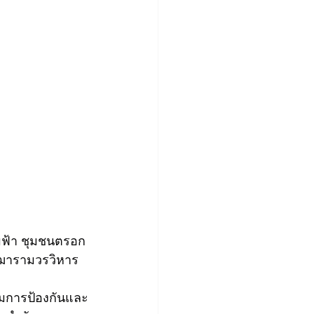
่มฟ้า ชุมชนตรอก
ฤฒารามวรวิหาร
อมการป้องกันและ