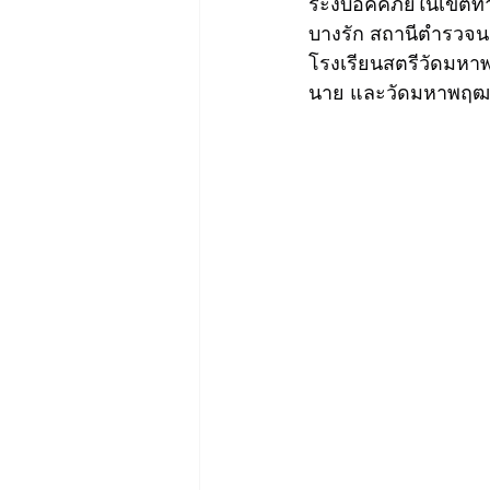
ระงับอัคคีภัยในเขตท
บางรัก สถานีตำรวจน
โรงเรียนสตรีวัดมห
นาย และวัดมหาพฤฒาร