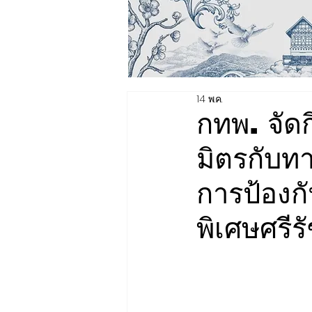
14 พ.ค.
กทพ. จัด
มิตรกับท
การป้องก
พิเศษศรี