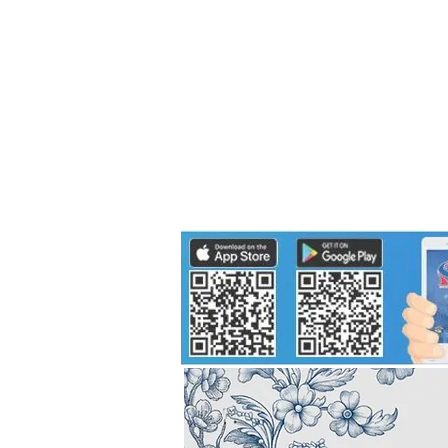
Politics
H-I-T-G
Knowledg
EEC
Eco Industrial Town-S