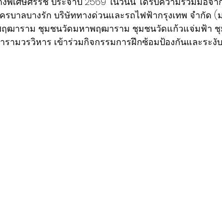
างพิเศษศรีรัช ประจำปี 2569 ในวันนี้ ได้รับความร่วมมือจ
ครบาลบางรัก บริษัททางด่วนและรถไฟฟ้ากรุงเทพ จำกัด (
าพฤฒาราม ชุมชนวัดมหาพฤฒาราม ชุมชนวัดแก้วแจ่มฟ้า ช
ามวรวิหาร เข้าร่วมกิจกรรมการฝึกซ้อมป้องกันและระงับอ