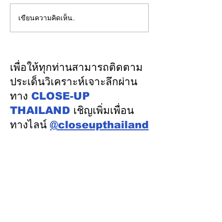
เขียนความคิดเห็น…
EGCO Group ตอกย้ำ
ปลัดมหาดไทยแ
ความเชื่อมั่นจากตลาดการ
ประชุม กสถ. เคา
เงิน รักษาอันดับเครดิต
รับรองยกเลิกบัญชี
“AA / Stable” 3 ปีต่อ
บัญชีสอบท้องถิ่
เพื่อให้ทุกท่านสามารถติดตาม
เนื่อง
คะแนนจริง
ประเด็นวิเคราะห์เจาะลึกผ่าน
ทาง
CLOSE-UP
THAILAND
เชิญเพิ่มเพื่อน
ทางไลน์
@closeupthailand
หมวดข่าว
ข่าวเด่น
เศรษฐกิจ
การเมือง