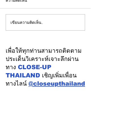
ความคิดเห็น
เขียนความคิดเห็น…
รองปลัดกระทรวงพลังงาน
EGCO Group ต
นำคณะผู้แทนไทยผลักดัน
ความเชื่อมั่นจา
ความร่วมมือด้านพลังงาน
เงิน รักษาอันดับ
ในเวทีประชุมหารือเชิง
“AA / Stable” 3
เพื่อให้ทุกท่านสามารถติดตาม
นโยบายด้านพลังงานไทย -
เนื่อง
ประเด็นวิเคราะห์เจาะลึกผ่าน
ออสเตรเลีย ครั้งที่ 2 ณ
ทาง
CLOSE-UP
เมืองแคนเบอร์รา เครือรัฐ
THAILAND
เชิญเพิ่มเพื่อน
ออสเตรเลีย
ทางไลน์
@closeupthailand
หมวดข่าว
ข่าวเด่น