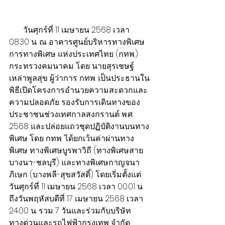
       ​วันศุกร์ที่ 11 เมษายน 2568 เวลา 
08.30 น. ณ อาคารศูนย์บริหารทางพิเศษ 
การทางพิเศษ แห่งประเทศไทย (กทพ.) 
กระทรวงคมนาคม โดย นายสุรเชษฐ์  
เหล่าพูลสุข ผู้ว่าการ กทพ. เป็นประธานใน
พิธีเปิดโครงการอำนวยความสะดวกและ
ความปลอดภัย รองรับการเดินทางของ
ประชาชนช่วงเทศกาลสงกรานต์ พ.ศ. 
2568 และปล่อยแถวชุดปฏิบัติงานบนทาง
พิเศษ โดย กทพ. ได้ยกเว้นค่าผ่านทาง
พิเศษ ทางพิเศษบูรพาวิถี (ทางพิเศษสาย
บางนา-ชลบุรี) และทางพิเศษกาญจนา
ภิเษก (บางพลี-สุขสวัสดิ์) โดยเริ่มตั้งแต่ 
วันศุกร์ที่ 11 เมษายน 2568 เวลา 00.01 น. 
ถึงวันพฤหัสบดีที่ 17 เมษายน 2568 เวลา 
24.00 น. รวม 7 วันและร่วมกับบริษัท 
ทางด่วนและรถไฟฟ้ากรุงเทพ จำกัด 