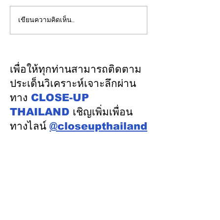
เขียนความคิดเห็น…
EGCO Group ตอกย้ำ
ปลัดมหาดไทยแ
ความเชื่อมั่นจากตลาดการ
ประชุม กสถ. เคา
เงิน รักษาอันดับเครดิต
รับรองยกเลิกบัญชี
“AA / Stable” 3 ปีต่อ
บัญชีสอบท้องถิ่
เพื่อให้ทุกท่านสามารถติดตาม
เนื่อง
คะแนนจริง
ประเด็นวิเคราะห์เจาะลึกผ่าน
ทาง
CLOSE-UP
THAILAND
เชิญเพิ่มเพื่อน
ทางไลน์
@closeupthailand
หมวดข่าว
ข่าวเด่น
เศรษฐกิจ