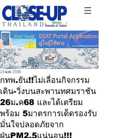
24 ม.ค. 2568
กทพ.ยัน!!ไม่เลื่อนกิจกรรม
เดิน-วิ่งบนสะพานทศมราชัน
26ม.ค68 และได้เตรียม
พร้อม 5มาตรการเด็ดรองรับ
มั่นใจปลอดภัยจาก
ฝุ่นPM2.5แน่นอน!!!