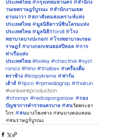
ประเทศไทย
#กรุงเทพมหานคร
#สำนักง
านเขตราษฎร์บูรณะ
#สำนักงานเขต
ยานนาวา
#สภาสังคมสงเคราะห์แห่ง
ประเทศไทย
#มูลนิธิดาวน์ซินโดรมแห่ง
ประเทศไทย
#มูลนิธิ5forall
#โรง
พยาบาลบางปะกอก1
#โรงพยาบาลเกษม
ราษฎร์
#บางกอกเชนฮอสปิทอล
#การ
ท่าเรือแห่ง
ประเทศไทย
#loxley
#checthai
#syst
ronics
#hino
#thaibev
#เครื่องดื่ม
ตราช้าง
#krispykreme
#ฟาร์ม
เฮ้าส์
#tipco
#rpmediagrop
#thairun
#winkwinkproduction
#chompr
#redcaporganizer
#กอง
บัญชาการตำรวจนครบาล
#สน
.วัดพระยา
ไกร 
#สน
.บางโพงพาง 
#สน
.บางคอแหลม 
#สน
.ราษฎร์บูรณะ