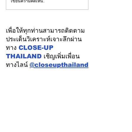
เขียนความคิดเห็น…
"พิพัฒน์”ยกทีมลุยดูงาน
CFO กลุ่มดุสิตธ
ระบบรางมอสโก จับมือ
บัญชีรุ่นใหม่พัฒน
VNIIZHT ต่อยอด MOU
“คู่คิดทางธุรกิจ”
ไทย - รัสเซีย ดึงองค์ความ
เพื่อให้ทุกท่านสามารถติดตาม
รู้ “ความปลอดภัย - AI -
ประเด็นวิเคราะห์เจาะลึกผ่าน
พัฒนาคน” ปูทางสร้าง
ทาง
CLOSE-UP
อุตสาหกรรมระบบรางไทย
THAILAND
เชิญเพิ่มเพื่อน
ทางไลน์
@closeupthailand
หมวดข่าว
ข่าวเด่น
เศรษฐกิจ
การเมือง
สังคม