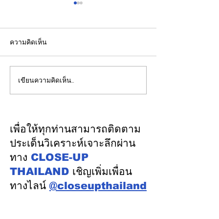
ความคิดเห็น
เขียนความคิดเห็น…
รองปลัดกระทรวงพลังงาน
EGCO Group ต
นำคณะผู้แทนไทยผลักดัน
ความเชื่อมั่นจา
ความร่วมมือด้านพลังงาน
เงิน รักษาอันดับ
ในเวทีประชุมหารือเชิง
“AA / Stable” 3
เพื่อให้ทุกท่านสามารถติดตาม
นโยบายด้านพลังงานไทย -
เนื่อง
ประเด็นวิเคราะห์เจาะลึกผ่าน
ออสเตรเลีย ครั้งที่ 2 ณ
ทาง
CLOSE-UP
เมืองแคนเบอร์รา เครือรัฐ
THAILAND
เชิญเพิ่มเพื่อน
ออสเตรเลีย
ทางไลน์
@closeupthailand