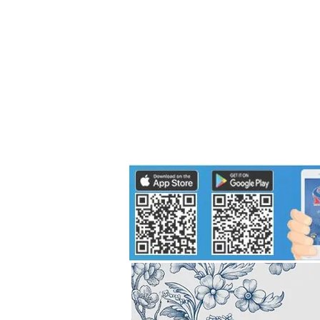
Politics
H-I-T-G
Knowledg
EEC
Eco Industrial Town-S