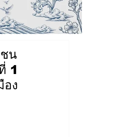
กชน
ี่ 1
มือง