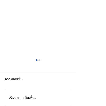
ความคิดเห็น
เขียนความคิดเห็น…
รองปลัดกระทรวงพลังงาน
EGCO Group ต
นำคณะผู้แทนไทยผลักดัน
ความเชื่อมั่นจา