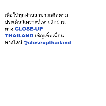
ความร่วมมือด้านพลังงาน
เงิน รักษาอันดับ
ในเวทีประชุมหารือเชิง
“AA / Stable” 3
เพื่อให้ทุกท่านสามารถติดตาม
นโยบายด้านพลังงานไทย -
เนื่อง
ประเด็นวิเคราะห์เจาะลึกผ่าน
ออสเตรเลีย ครั้งที่ 2 ณ
ทาง
CLOSE-UP
เมืองแคนเบอร์รา เครือรัฐ
THAILAND
เชิญเพิ่มเพื่อน
ออสเตรเลีย
ทางไลน์
@closeupthailand
หมวดข่าว
ข่าวเด่น
เศรษฐกิจ
การเมือง
สังคม
ต่างประเทศ