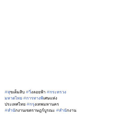
#ส
ุขเต็มสิบ 
#ว
ิ่งลอยฟ้า 
#กระทรวง
มหาดไทย
#การทางพ
ิเศษแห่ง
ประเทศไทย 
#กร
ุงเทพมหานคร 
#สำน
ักงานเขตราษฎร์บูรณะ 
#สำน
ักงาน