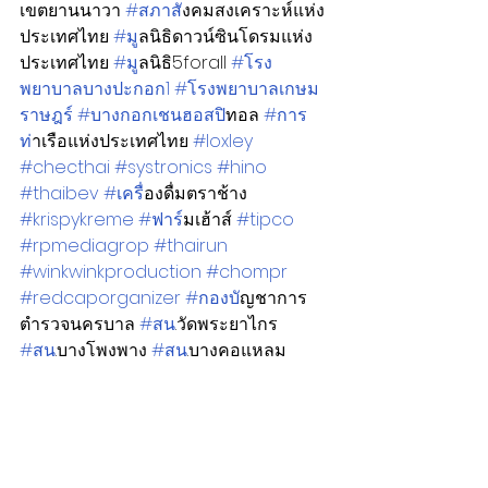
เขตยานนาวา 
#สภาส
ังคมสงเคราะห์แห่ง
ประเทศไทย 
#ม
ูลนิธิดาวน์ซินโดรมแห่ง
ประเทศไทย 
#ม
ูลนิธิ5forall 
#โรง
พยาบาลบางปะกอก1
#โรงพยาบาลเกษม
ราษฎร
์ 
#บางกอกเชนฮอสป
ิทอล 
#การ
ท
่าเรือแห่งประเทศไทย 
#loxley
#checthai
#systronics
#hino
#thaibev
#เคร
ื่องดื่มตราช้าง 
#krispykreme
#ฟาร
์มเฮ้าส์ 
#tipco
#rpmediagrop
#thairun
#winkwinkproduction
#chompr
#redcaporganizer
#กองบ
ัญชาการ
ตำรวจนครบาล 
#สน
.วัดพระยาไกร 
#สน
.บางโพงพาง 
#สน
.บางคอแหลม 
#สน
.ราษบูรณะ