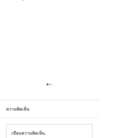
ความคิดเห็น
เขียนความคิดเห็น…
รองปลัดกระทรวงพลังงาน
EGCO Group ต