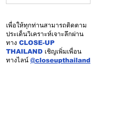
นำคณะผู้แทนไทยผลักดัน
ความเชื่อมั่นจา
ความร่วมมือด้านพลังงาน
เงิน รักษาอันดับ
ในเวทีประชุมหารือเชิง
“AA / Stable” 3
เพื่อให้ทุกท่านสามารถติดตาม
นโยบายด้านพลังงานไทย -
เนื่อง
ประเด็นวิเคราะห์เจาะลึกผ่าน
ออสเตรเลีย ครั้งที่ 2 ณ
ทาง
CLOSE-UP
เมืองแคนเบอร์รา เครือรัฐ
THAILAND
เชิญเพิ่มเพื่อน
ออสเตรเลีย
ทางไลน์
@closeupthailand
หมวดข่าว
ข่าวเด่น
เศรษฐกิจ
การเมือง
สังคม