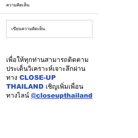
ความคิดเห็น
เขียนความคิดเห็น…
รองปลัดกระทรวงพลังงาน
EGCO Group ต
นำคณะผู้แทนไทยผลักดัน
ความเชื่อมั่นจา
ความร่วมมือด้านพลังงาน
เงิน รักษาอันดับ
ในเวทีประชุมหารือเชิง
“AA / Stable” 3
เพื่อให้ทุกท่านสามารถติดตาม
นโยบายด้านพลังงานไทย -
เนื่อง
ประเด็นวิเคราะห์เจาะลึกผ่าน
ออสเตรเลีย ครั้งที่ 2 ณ
ทาง
CLOSE-UP
เมืองแคนเบอร์รา เครือรัฐ
THAILAND
เชิญเพิ่มเพื่อน
ออสเตรเลีย
ทางไลน์
@closeupthailand
หมวดข่าว