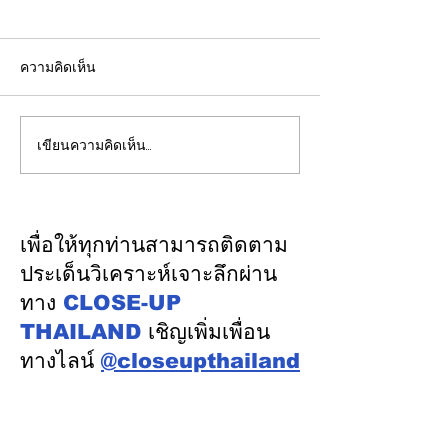
ความคิดเห็น
เขียนความคิดเห็น…
รองปลัดกระทรวงพลังงาน
EGCO Group ต
นำคณะผู้แทนไทยผลักดัน
ความเชื่อมั่นจา
ความร่วมมือด้านพลังงาน
เงิน รักษาอันดับ
ในเวทีประชุมหารือเชิง
“AA / Stable” 3
เพื่อให้ทุกท่านสามารถติดตาม
นโยบายด้านพลังงานไทย -
เนื่อง
ประเด็นวิเคราะห์เจาะลึกผ่าน
ออสเตรเลีย ครั้งที่ 2 ณ
ทาง
CLOSE-UP
เมืองแคนเบอร์รา เครือรัฐ
THAILAND
เชิญเพิ่มเพื่อน
ออสเตรเลีย
ทางไลน์
@closeupthailand