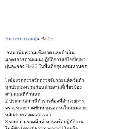
#มาตรการลดฝ
ุ่น PM 2.5
.
 กทม. เพิ่มความเข้มงวด และดำเนิน
มาตรการตามแผนปฏิบัติการแก้ไขปัญหา
ฝุ่นละออง PM2.5 ในพื้นที่กรุงเทพมหานคร
.
1. เข้มงวดตรวจวัดตรวจจับรถยนต์ควันดำ
ทุกประเภทร่วมกับหน่วยงานที่เกี่ยวข้อง
ตามแผนที่กำหนด
2. ประสานสถานีตำรวจท้องที่อำนวยการ
จราจรและกวดขันห้ามจอดรถในถนนสาย
หลักสายรองตลอดเวลา
3. ขอความร่วมมือทำงานหรือปฏิบัติงาน
ในที่พัก (Work From Home) โดยถือ