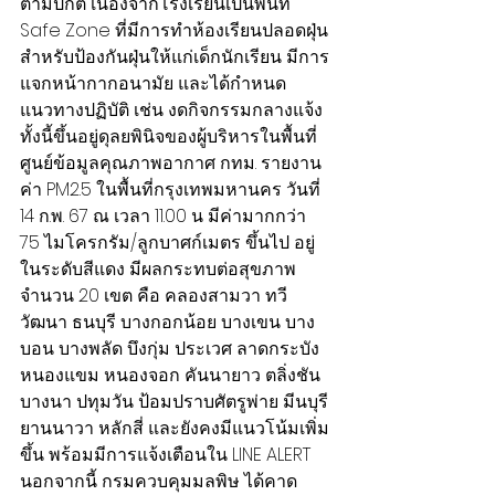
ตามปกติ เนื่องจากโรงเรียนเป็นพื้นที่ 
Safe Zone ที่มีการทำห้องเรียนปลอดฝุ่น 
สำหรับป้องกันฝุ่นให้แก่เด็กนักเรียน มีการ
แจกหน้ากากอนามัย และได้กำหนด
แนวทางปฏิบัติ เช่น งดกิจกรรมกลางแจ้ง 
ทั้งนี้ขึ้นอยู่ดุลยพินิจของผู้บริหารในพื้นที่
ศูนย์ข้อมูลคุณภาพอากาศ กทม. รายงาน
ค่า PM2.5 ในพื้นที่กรุงเทพมหานคร วันที่ 
14 ก.พ. 67 ณ เวลา 11.00 น มีค่ามากกว่า 
75 ไมโครกรัม/ลูกบาศก์เมตร ขึ้นไป อยู่
ในระดับสีแดง มีผลกระทบต่อสุขภาพ 
จำนวน 20 เขต คือ คลองสามวา ทวี
วัฒนา ธนบุรี บางกอกน้อย บางเขน บาง
บอน บางพลัด บึงกุ่ม ประเวศ ลาดกระบัง 
หนองแขม หนองจอก คันนายาว ตลิ่งชัน 
บางนา ปทุมวัน ป้อมปราบศัตรูพ่าย มีนบุรี 
ยานนาวา หลักสี่ และยังคงมีแนวโน้มเพิ่ม
ขึ้น พร้อมมีการแจ้งเตือนใน LINE ALERT
นอกจากนี้ กรมควบคุมมลพิษ ได้คาด