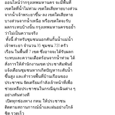
ออนไลน์ว่ากรุงเทพมหานคร จะมีพื้นที่
เขตใดที่น้ำไม่ท่วม เขตใดเสียหายบางส่วน
จากน้ำเจ้าพระยาขึ้น-ลง เขตใดเสียหาย
บางส่วนจากน้ำเหนือ หรือเขตใดจะรับ
ผลกระทบบ้างนั้น กรุงเทพมหานครขอย้ำ
ว่าไม่เป็นความจริง
 ทั้งนี้ สำหรับชุมชนนอกคันกั้นน้ำแม่น้ำ
เจ้าพระยา จำนวน 16 ชุมชน 731 ครัว
เรือน ในพื้นที่ 7 เขต ซึ่งอาจจะได้รับผลก
ระทบและความเดือดร้อนจากน้ำท่วม ได้
สั่งการให้สำนักงานเขต ประชาสัมพันธ์
แจ้งเตือนชุมชนหากเกิดปัญหาระดับน้ำ
ขึ้นสูง และสำรวจพื้นที่บ้านเรือนของ
ประชาชน จัดเตรียมกำลังเจ้าหน้าที่เพื่อ
ช่วยเหลือประชาชนในกรณีฉุกเฉินต่าง ๆ 
อย่างทันท่วงที
 เปิดทุกช่องทาง กทม. ให้ประชาชน
ติดตามสถานการณ์น้ำและฝนอย่างใกล้
ชิด รวดเร็ว