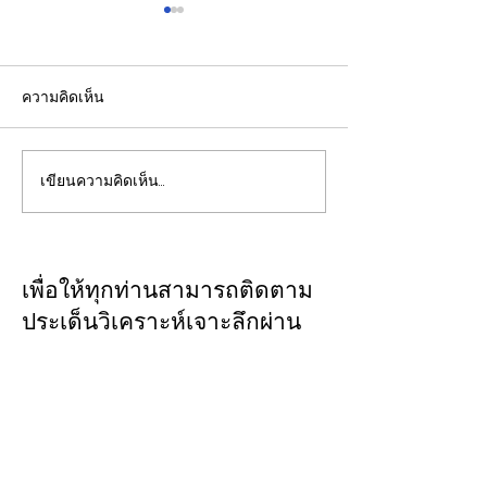
ความคิดเห็น
เขียนความคิดเห็น…
ปลัดมหาดไทยแถลงผล
"พิพัฒน์”ยกทีมลุ
ประชุม กสถ. เคาะมติ
ระบบรางมอสโก จ
รับรองยกเลิกบัญชีเดิม-ขึ้น
VNIIZHT ต่อย
บัญชีสอบท้องถิ่นใหม่ตาม
ไทย - รัสเซีย ดึ
เพื่อให้ทุกท่านสามารถติดตาม
คะแนนจริง
รู้ “ความปลอดภัย
ประเด็นวิเคราะห์เจาะลึกผ่าน
พัฒนาคน” ปูทาง
ทาง
CLOSE-UP
อุตสาหกรรมระบ
THAILAND
เชิญเพิ่มเพื่อน
ทางไลน์
@closeupthailand