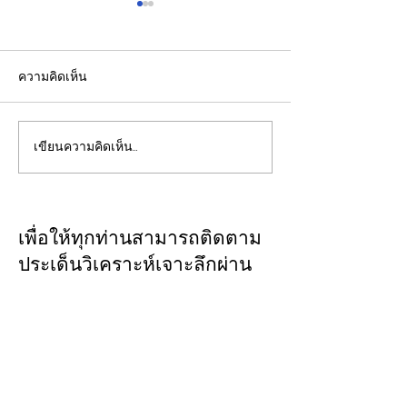
ความคิดเห็น
เขียนความคิดเห็น…
"พิพัฒน์”ยกทีมลุยดูงาน
วว. ยกระดับคุณ
ระบบรางมอสโก จับมือ
“บริการภาคอุต
VNIIZHT ต่อยอด MOU
ยืนหนึ่งมาตรฐา
ไทย - รัสเซีย ดึงองค์ความ
เคลื่อนผู้ประกอ
เพื่อให้ทุกท่านสามารถติดตาม
รู้ “ความปลอดภัย - AI -
ด้วยวิทยาศาสตร์
ประเด็นวิเคราะห์เจาะลึกผ่าน
พัฒนาคน” ปูทางสร้าง
เทคโนโลยี นวัต
ทาง
CLOSE-UP
อุตสาหกรรมระบบรางไทย
THAILAND
เชิญเพิ่มเพื่อน
ทางไลน์
@closeupthailand