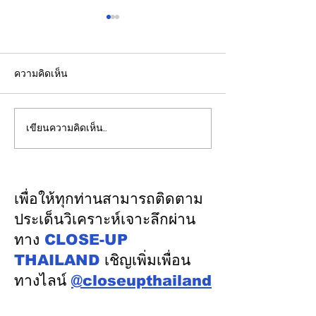
ความคิดเห็น
เขียนความคิดเห็น…
“ไม่สูบบุหรี่" ก็เป็นมะเร็ง
กทม. เบรกแจกอ
ปอดได้ แพทย์เตือนพบผู้
ราชดำเนิน "ตัด
ป่วยอายุน้อยตั้งแต่วัย 35 ปี
ตัวคนไร้บ้าน" ช
เพิ่มขึ้นคนไทยกว่า 70%
ผ่าน “บ้านอิ่มใจ”
เพื่อให้ทุกท่านสามารถติดตาม
รู้ตัวเมื่อโรคลุกลาม
Food Bank ทั้ง
ประเด็นวิเคราะห์เจาะลึกผ่าน
ทาง
CLOSE-UP
THAILAND
เชิญเพิ่มเพื่อน
ทางไลน์
@closeupthailand