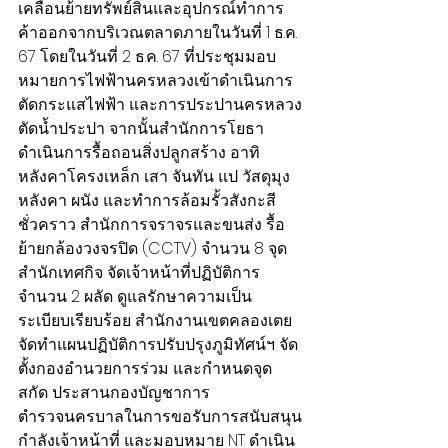
เคลื่อนย้ายทรัพย์สินและอุปกรณ์ทำการ
ค้าออกจากบริเวณตลาดภายในวันที่ 1 ธ.ค. 
67 โดยในวันที่ 2 ธ.ค. 67 ที่ประชุมมอบ
หมายการไฟฟ้านครหลวงเข้าดำเนินการ
ตัดกระแสไฟฟ้า และการประปานครหลวง
ตัดน้ำประปา จากนั้นสำนักการโยธา 
ดำเนินการรื้อถอนสิ่งปลูกสร้าง อาทิ 
หลังคาโครงเหล็ก เสา จันทัน แป วัสดุมุง
หลังคา ผนัง และทำการล้อมรั้วสังกะสี
ชั่วคราว สำนักการจราจรและขนส่ง รื้อ
ย้ายกล้องวงจรปิด (CCTV) จำนวน 8 จุด 
สำนักเทศกิจ จัดเจ้าหน้าที่ปฏิบัติการ 
จำนวน 2 ผลัด ดูแลรักษาความเป็น
ระเบียบเรียบร้อย สำนักงานเขตคลองเตย 
จัดทำแผนปฏิบัติการปรับปรุงภูมิทัศน์ฯ จัด
ตั้งกองอำนวยการร่วม และกำหนดจุด
สกัด ประสานกองบัญชาการ
ตำรวจนครบาลในการขอรับการสนับสนุน
กำลังเจ้าหน้าที่ และมอบหมาย NT ดำเนิน