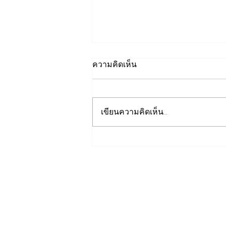
ความคิดเห็น
เขียนความคิดเห็น…
รองปลัดกระทรวงพลังงานนำ
คณะผู้แทนไทยผลักดันความ
ร่วมมือด้านพลังงานในเวที
ประชุมหารือเชิงนโยบายด้าน
พลังงานไทย - ออสเตรเลีย ครั้ง
ที่ 2 ณ เมืองแคนเบอร์รา