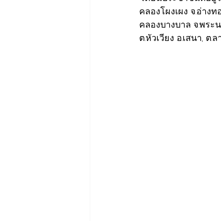
คลองโผงเผง จ.อ่างท
คลองบางบาล จ.พระน
ต.หัวเวียง อ.เสนา, ต.