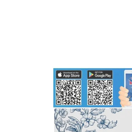
Politics
H-I-T-G
Knowledg
EEC
Eco Industrial Town-S