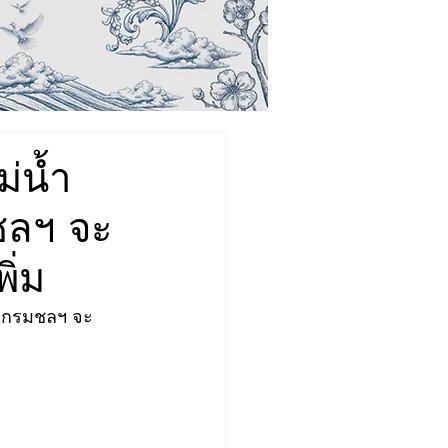
่น้ำ
มชลฯ จะ
ิ่ม
น กรมชลฯ จะ