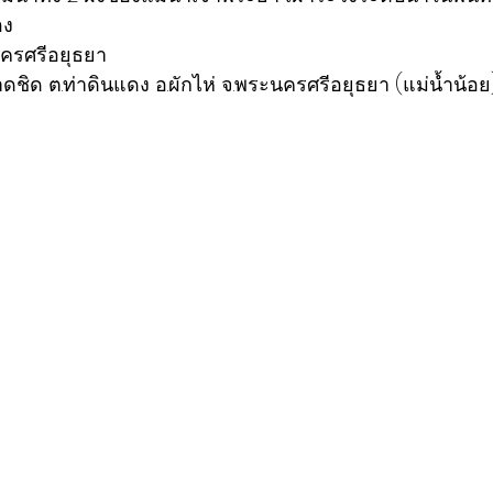
อง
ครศรีอยุธยา
ลาดชิด ต.ท่าดินแดง อ.ผักไห่ จ.พระนครศรีอยุธยา (แม่น้ำน้อย