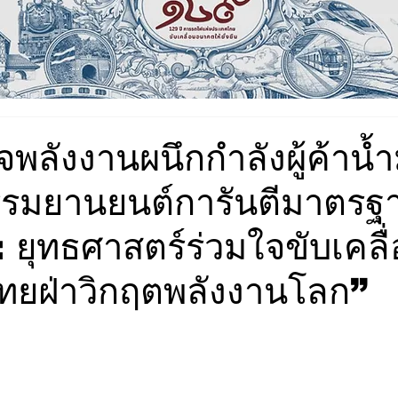
จพลังงานผนึกกำลังผู้ค้าน้
รมยานยนต์การันตีมาตรฐ
: ยุทธศาสตร์ร่วมใจขับเคลื
ทยฝ่าวิกฤตพลังงานโลก”