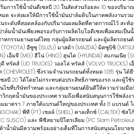
่งเสริมการใช้น้ำมันดีเซลบี 20 ในสัดส่วนร้อยละ 10 ของปริมา
้งหมด จะส่งผลให้มีการใช้น้ำมันปาล์มดิบในภาคพลังงานรว
ยู่ในระดับที่สอดคล้องกับปริมาณผลผลิตที่คาดการณ์ไว้ สะท้อ
ล์มน้ำมันเพียงพอรองรับการผลิตไบโอดีเซลเพื่อผสมเป็นน้
หกรรมยานยนต์ไทย กลุ่มผู้ผลิตรถยนต์ และผู้ผลิตรถยนต
า (TOYOTA) อีซูซุ (ISUZU) มาสด้า (MAZDA) มิตซูบิชิ (MITSU
N) เอ็มจี (MG) ฮีโน่ (HINO) ฮุนได (HYUNDAI) สแกนเนีย (
ดี ทรัคส์ (UD TRUCKS) วอลโล่ ทรัคส์ (VOLVO TRUCKS) เอ็
(CHEVROLET) ซึ่งรวมจำนวนรถยนต์ทั้งหมด 1,135 รุ่น ได้ย
ีเซลบี 20 ได้โดยไม่กระทบต่อประสิทธิภาพของรถ และผู้ใช้ร
อนไขที่บริษัทกำหนด และกลุ่มยานยนต์ยินดีให้ความร่วมมือ
ัญหาวิกฤตน้ำมันของประเทศ รวมถึงเพื่อสนับสนุนการใช้พลังงา
นตามมาตรา 7 ภายใต้แบรนด์ใหญ่ของประเทศ ทั้ง 8 แบรนด์ ได้แก
GCHAK) พีที (PT) เชลล์ (SHELL) คาลเท็กซ์ (CALTEX) ซัสโ
EC SUSCO) และ พี.ซี.สยามปิโตรเลียม (PC Siam Petroleum
ค้าน้ำมันมีความพร้อมอย่างเต็มที่ในการสนับสนุนนโยบายขอ