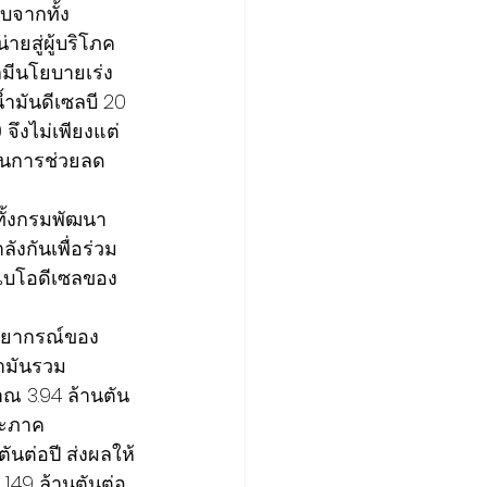
บจากทั้ง
ยสู่ผู้บริโภค
ลมีนโยบายเร่ง
ำมันดีเซลบี 20 
จึงไม่เพียงแต่
็นการช่วยลด
องทั้งกรมพัฒนา
ังกันเพื่อร่วม
ตไบโอดีเซลของ
พยากรณ์ของ
ำมันรวม
ณ 3.94 ล้านตัน
ละภาค
ันต่อปี ส่งผลให้
.49 ล้านตันต่อ