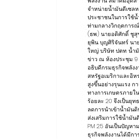
พลังงาน สมาคมอุตสาหก
จำหน่ายน้ำมันดีเซลห
ประชาชนในการใช้น้ำม
ท่ามกลางวิกฤตการณ์ร
(ธพ.) นายอดิศักดิ์ 
ยุพิน บุญศิริจันทร
ใหญ่ บริษัท ปตท. น้
ข่าว ณ ห้องประชุม 9 ช
อธิบดีกรมธุรกิจพลัง
สหรัฐอเมริกาและอิหร
สูงขึ้นอย่างรุนแรง ก
ทางการเกษตรภายในปร
ร้อยละ 20 จึงเป็นย
ลดการนำเข้าน้ำมันด
ส่งเสริมการใช้น้ำมัน
PM 2.5 อันเป็นปัญห
ธุรกิจพลังงานได้มี