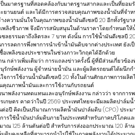
เป็นมาตรฐานที่สอดคล้องกับมาตรฐานสากลและเป็นที่ยอมรั
ะยานยนต์ และได้มีการตรวจสอบคุณภาพของน้ำมันที่จำหน่า
ร้างความมั่นใจในคุณภาพของน้ำมันดีเซลบี 20 อีกทั้งรัฐบา
ื้อเพลิงชีวภาพ จึงมีการสนับสนุนในด้านราคาโดยกำหนดให้น้
ีเซลธรรมดาถึงลิตรละ 7 บาท ดังนั้น การใช้น้ำมันดีเซลบี 20 
การลดการพึ่งพาการนำเข้าน้ำมันดิบจากต่างประเทศ ยังเป
เชื้อเพลิงของประชาชนในช่วงภาวะวิกฤตได้อีกด้วย
 กล่าวเพิ่มเติมว่า การแถลงข่าวครั้งนี้ ผู้ที่มีส่วนเกี่ยวข้
กษ์พลังงาน ผู้จำหน่ายน้ำมัน และผู้ผลิตรถยนต์ได้ผนึกกำล
นใจการใช้งานน้ำมันดีเซลบี 20 ทั้งในด้านศักยภาพการผลิ
นคุณภาพน้ำมันและการใช้งานกับรถยนต์
ฒนาพลังงานทดแทนและอนุรักษ์พลังงาน กล่าวว่า จากการ
รเกษตร คาดว่าในปี 2569 ประเทศไทยจะมีผลผลิตปาล์มน้
นต่อปี คิดเป็นปริมาณการผลิตน้ำมันปาล์มดิบ (CPO) ประมา
องการใช้น้ำมันปาล์มดิบภายในประเทศสำหรับภาคบริโภคแ
มาณ 1.25 ล้านตันต่อปี สำหรับการส่งออกประมาณ 1.20 ล้านต
ล์มดิบคงเหลือที่สามารถนำไปใช้ในภาคพลังงานได้ประมาณ 1