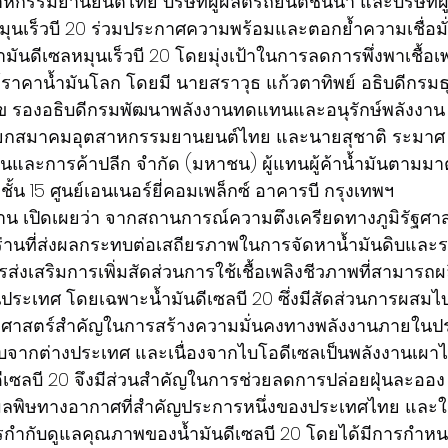
รรมยานยนต์ไทย บริษัทผู้ผลิตรถยนต์ชั้นนำ และบริษัทผู้ค้
มุนเร็วบี 20 ร่วมประกาศความพร้อมและตอกย้ำความเชื่อมั่
ันดีเซลหมุนเร็วบี 20 โดยมุ่งเป้าในการลดการพึ่งพาเชื้อเ
าคาน้ำมันโลก โดยมี นายสราวุธ แก้วตาทิพย์ อธิบดีกรมธุ
ชูสุข รองอธิบดีกรมพัฒนาพลังงานทดแทนและอนุรักษ์พลังงาน
์ นายกสมาคมอุตสาหกรรมยานยนต์ไทย และนายสุชาติ ระมาศ
ำมันและการค้าปลีก จำกัด (มหาชน) ผู้แทนผู้ค้าน้ำมันตามม
ั้น 15 ศูนย์เอนเนอร์ยี่คอมเพล็กซ์ อาคารบี กรุงเทพฯ
งาน เปิดเผยว่า จากสถานการณ์ความตึงเครียดทางภูมิรัฐศา
่านที่ส่งผลกระทบต่อเสถียรภาพในการจัดหาน้ำมันดิบและราค
ารส่งเสริมการเพิ่มสัดส่วนการใช้เชื้อเพลิงชีวภาพที่สามารถ
ะเทศ โดยเฉพาะน้ำมันดีเซลบี 20 ซึ่งมีสัดส่วนการผสมไบ
ุทธศาสตร์สำคัญในการสร้างความมั่นคงทางพลังงานภายในป
ิบจากต่างประเทศ และเนื่องจากไบโอดีเซลเป็นพลังงานเผา
ดีเซลบี 20 จึงมีส่วนสำคัญในการช่วยลดการปล่อยฝุ่นละออง ซึ
ามลพิษทางอากาศที่สำคัญประการหนึ่งของประเทศไทย และใ
การกำกับดูแลคุณภาพของน้ำมันดีเซลบี 20 โดยได้มีการกำ