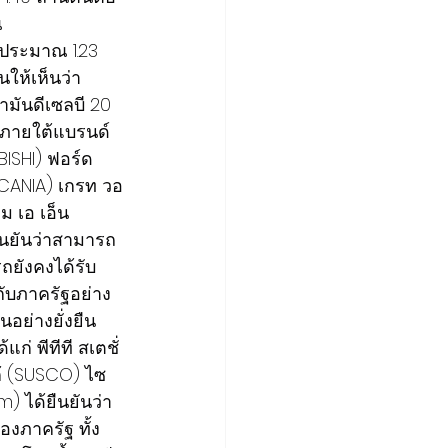
ณ
มประมาณ 1.23 
นให้เห็นว่า
ำมันดีเซลบี 20
์ภายใต้แบรนด์
BISHI) ฟอร์ด 
SCANIA) เกรท วอ
ม เอ เอ็น 
ืนยันว่าสามารถ
ถยังคงได้รับ
กับภาครัฐอย่าง
นอย่างยั่งยืน
่ พีทีที สเตชั่
ก้ (SUSCO) ไซ
) ได้ยืนยันว่า
งภาครัฐ ทั้ง