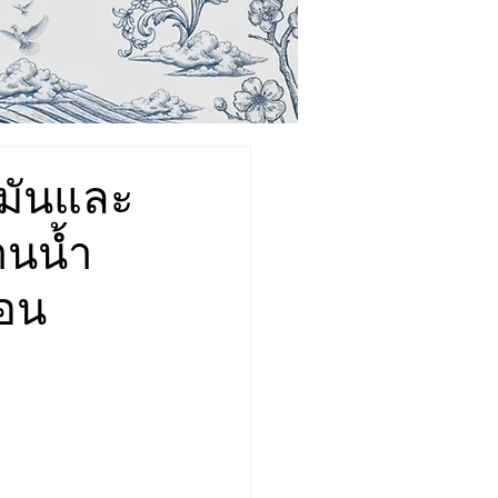
ำมันและ
านน้ำ
่อน