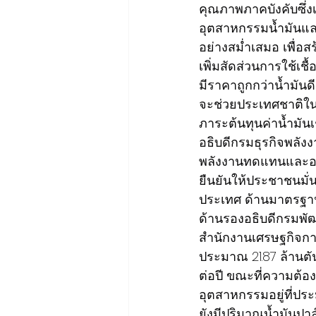
คุณภาพภาคบังคับซึ่ง
อุตสาหกรรมน้ำมันแล
อย่างสม่ำเสมอ เพื่อส
เพิ่มสัดส่วนการใช้เช
มีราคาถูกกว่าน้ำมันด
จะช่วยประเทศชาติใน
ภาระต้นทุนค่าน้ำมัน
อธิบดีกรมธุรกิจพลังงาน
พลังงานทดแทนและอนุรั
ยืนยันให้ประชาชนมั่
ประเทศ ด้านมาตรฐา
ด้านรองอธิบดีกรมพั
สำนักงานเศรษฐกิจกา
ประมาณ 21.87 ล้านตั
ต่อปี ขณะที่ความต้
อุตสาหกรรมอยู่ที่ประ
ยังมีปริมาณน้ำมันปา