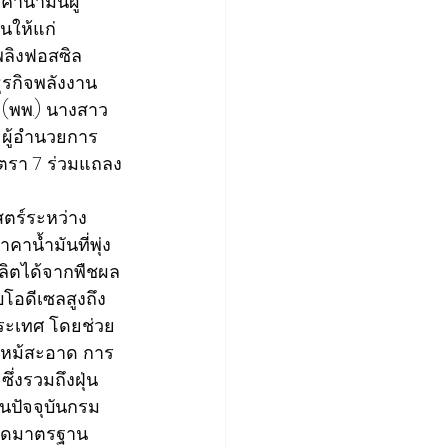
าน้ำมันผู้
นให้แก่
พลิงฟอสซิล
รกิจพลังงาน 
 (พพ.) นางสาว
 ผู้อำนวยการ
าตรา 7 ร่วมแถลง
สตร์ระหว่าง
าน้ำมันที่พุ่ง
ผลิตได้จากพืชผล
โอดีเซลสูงถึง
ระเทศ โดยช่วย
ไหม้สะอาด การ
่งรวมถึงฝุ่น 
นปัจจุบันกรม
หนดมาตรฐาน