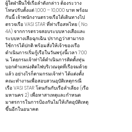
ผู้ใดฝ่าฝืนใช้เรือลำดังกล่าว ต้องระวาง
โทษปรับตั้งแต่ 1,000 – 10,000 บาท พร้อม
กันนี้ เจ้าพนักงานตรวจเรือได้เดินทาง​ไป
ตรวจเรือ VASI STAR ที่ท่าเรือสหไทย ( No. 
4A) จากการตรวจสอบ​ระบบหางเสือและ
ระบบหางเสือ​ฉุกเฉิน​ ปรากฏ​ว่าสามารถ
ใช้การได้​ปกติ พร้อมสั่งให้เจ้าของเรือ
ดำเนินการเริ่มกู้เรือในวันพรุ่งนี้เวลา 7:00 
น. โดยกรมเจ้าท่าได้ดำเนินการติดตั้งทุ่น
บอกตำแหน่งติดไฟบริเวณ​จุดที่เรือจมด้วย
แล้ว อย่างไรก็ตามกรมเจ้าท่า ได้แต่งตั้ง
คณะทำงานเพื่อสอบสวนอุบัติเหตุกรณี
เรือ VASI STAR โดนกันกับเรือลำเลียง (เรือ
มหานคร 2) เพื่อหาสาเหตุและกำหนด
มาตรการในการป้องกันไม่ให้เกิดอุบัติเหตุ
ขึ้นอีกในอนาคต