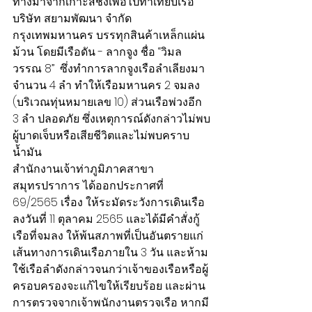
ทางมาจากเกาะสีชังเพื่อไปท่าเทียบเรือ
บริษัท สยามพัฒนา จำกัด 
กรุงเทพมหานคร บรรทุกสินค้าเหล็กแผ่น
ม้วน โดยมีเรือดัน - ลากจูง ชื่อ “วิมล
วรรณ 8”  ซึ่งทำการลากจูงเรือลำเลียงมา
จำนวน 4 ลำ ทำให้เรือมหานคร 2 จมลง 
(บริเวณทุ่นหมายเลข 10) ส่วนเรือพ่วงอีก 
3 ลำ ปลอดภัย ซึ่งเหตุการณ์ดังกล่าวไม่พบ
ผู้บาดเจ็บหรือเสียชีวิตและไม่พบคราบ
น้ำมัน 
สำนักงานเจ้าท่าภูมิภาคสาขา
สมุทรปราการ ได้ออกประกาศที่ 
69/2565 เรื่อง ให้ระมัดระวังการเดินเรือ 
ลงวันที่ 11 ตุลาคม 2565 และได้มีคำสั่งกู้
เรือที่จมลง ให้พ้นสภาพที่เป็นอันตรายแก่
เส้นทางการเดินเรือภายใน 3 วัน และห้าม
ใช้เรือลำดังกล่าวจนกว่าเจ้าของเรือหรือผู้
ครอบครองจะแก้ไขให้เรียบร้อย และผ่าน
การตรวจจากเจ้าพนักงานตรวจเรือ หากมี