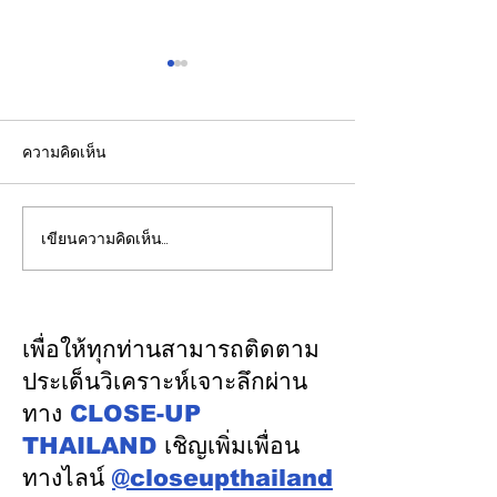
ความคิดเห็น
เขียนความคิดเห็น…
ปลัดมหาดไทยแถลงผล
"พิพัฒน์”ยกทีมลุ
ประชุม กสถ. เคาะมติ
ระบบรางมอสโก จ
รับรองยกเลิกบัญชีเดิม-ขึ้น
VNIIZHT ต่อย
บัญชีสอบท้องถิ่นใหม่ตาม
ไทย - รัสเซีย ดึ
เพื่อให้ทุกท่านสามารถติดตาม
คะแนนจริง
รู้ “ความปลอดภัย
ประเด็นวิเคราะห์เจาะลึกผ่าน
พัฒนาคน” ปูทาง
ทาง
CLOSE-UP
อุตสาหกรรมระบ
THAILAND
เชิญเพิ่มเพื่อน
ทางไลน์
@closeupthailand