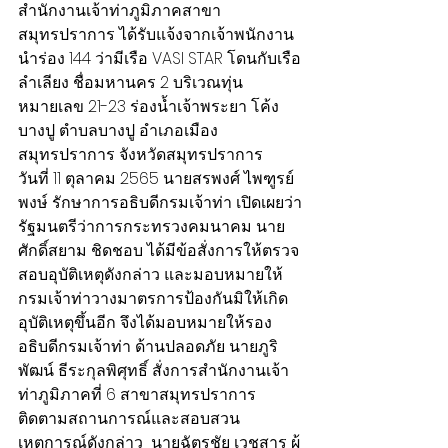
สำนักงานเจ้าท่าภูมิภาคสาขา
สมุทรปราการ ได้รับแจ้งจากเจ้าพนักงาน
นำร่อง 144 ว่ามีเรือ VASI STAR โดนกับเรือ
ลำเลียง ชื่อมหานคร 2 บริเวณทุ่น
หมายเลข 21-23 ร่องน้ำเจ้าพระยา โค้ง
บางปู ตำบลบางปู อำเภอเมือง
สมุทรปราการ จังหวัดสมุทรปราการ 
วันที่ 11 ตุลาคม 2565 นายสรพงศ์ ไพฑูรย์
พงษ์ รักษาการอธิบดีกรมเจ้าท่า เปิดเผยว่า
รัฐมนตรีว่าการกระทรวงคมนาคม นาย
ศักดิ์สยาม ชิดชอบ ได้มีข้อสั่งการให้ตรวจ
สอบอุบัติเหตุดังกล่าว และมอบหมายให้
กรมเจ้าท่าวางมาตรการป้องกันมิให้เกิด
อุบัติเหตุขึ้นอีก จึงได้มอบหมายให้รอง
อธิบดีกรมเจ้าท่า ด้านปลอดภัย นายภูริ
พัฒน์ ธีระกุลพิศุทธิ์ สั่งการสำนักงานเจ้า
ท่าภูมิภาคที่ 6 สาขาสมุทรปราการ 
ติดตามสถานการณ์และสอบสวน
เหตุการณ์ดังกล่าว  นายฉัตรชัย เวชสาร ผู้