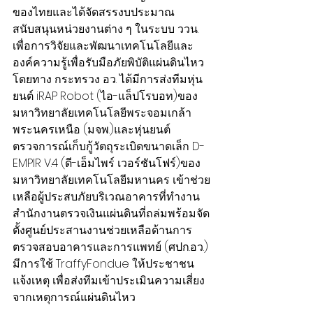
ของไทยและได้จัดสรรงบประมาณ
สนับสนุนหน่วยงานต่าง ๆ ในระบบ ววน.
เพื่อการวิจัยและพัฒนาเทคโนโลยีและ
องค์ความรู้เพื่อรับมือภัยพิบัติแผ่นดินไหว
โดยทาง กระทรวง อว. ได้มีการส่งทีมหุ่น
ยนต์ iRAP Robot (ไอ-แล็ปโรบอท)ของ
มหาวิทยาลัยเทคโนโลยีพระจอมเกล้า
พระนครเหนือ (มจพ.)และหุ่นยนต์
ตรวจการณ์เก็บกู้วัตถุระเบิดขนาดเล็ก D-
EMPIR V.4 (ดี-เอ็มไพร์ เวอร์ชันโฟร์)ของ
มหาวิทยาลัยเทคโนโลยีมหานคร เข้าช่วย
เหลือผู้ประสบภัยบริเวณอาคารที่ทำงาน
สำนักงานตรวจเงินแผ่นดินที่ถล่มพร้อมจัด
ตั้งศูนย์ประสานงานช่วยเหลือด้านการ
ตรวจสอบอาคารและการแพทย์ (ศปก.อว.) 
มีการใช้ TraffyFondue ให้ประชาชน
แจ้งเหตุ เพื่อส่งทีมเข้าประเมินความเสี่ยง
จากเหตุการณ์แผ่นดินไหว 