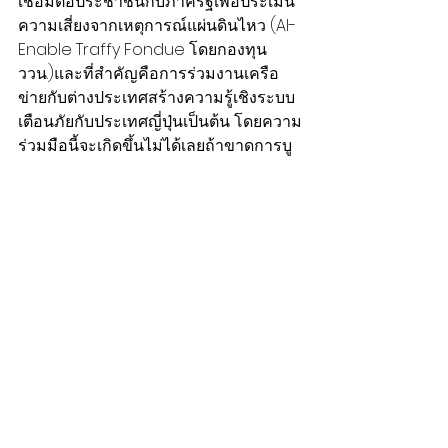
เชื่อมต่อประชาชนกับภาครัฐเพื่อประเมิน
ความเสี่ยงจากเหตุการณ์แผ่นดินไหว (Al-
Enable Traffy Fondue โดยกองทุน 
ววน.)และที่สำคัญคือการร่วมงานเครือ
ข่ายกับต่างประเทศสร้างความรู้เชิงระบบ
เตือนภัยกับประเทศญี่ปุ่นเป็นต้น โดยความ
ร่วมมือนี้จะเกิดขึ้นไม่ได้เลยถ้าขาดการบู
รณาการร่วมกันระหว่างหน่วยรับ
ประมาณ ”ผอ.สกสว.กล่าวทิ้งท้าย
นอกจากนี้ ภายในงานมีการเสวนาเกร็ด
ความรู้ “รับมือธรณีพิโรธ” ใน
ประเด็น“ธรณีวิทยาและความเสี่ยงของ
แผ่นดินไหวในประเทศไทย” โดย ศ.ดร.เป็น
หนึ่ง วานิชชัยผู้อำนวยการศูนย์วิจัยแผ่น
ดินไหวแห่งชาติ สำนักงานการวิจัยแห่ง
ชาติ (วช.)
“การออกแบบอาคารและโครงสร้างเพื่อ