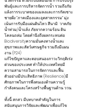
นวัตกรรม ด้วยระบบเตือนภัย การปรับปรุง
พันธุ์และการบริหารจัดการน้ำ รวมถึงภัย
แล้งการระบาดของแมลงและการกัดเซาะ
ชายฝั่ง “ภาคเมืองและอุตสาหกรรม” มุ่ง
เน้นการรับมือแผ่นดินไหว สึนามิ  วาตภัย 
น้ำท่วม/น้ำแล้ง ภัยจากความร้อน ดิน
โคลนถล่ม โดยคำนึงถึงผลกระทบต่อ 
Biodiversityความมั่นคงทางน้ำและ
สุขภาพและสัตว์เศรษฐกิจ รวมถึงมีแผน
งาน (P24)
แก้ไขปัญหาและตอบสนองภาวะวิกฤติเร่ง
ด่วนของประเทศ ทำให้ประเทศไทยมี
ความสามารถในการจัดการและฟื้น
ตัวอย่างมีประสิทธิภาพ (Resilience)มี
ศักยภาพในการพึ่งตนเองด้านความรู้ 
กำลังคนและโครงสร้างพื้นฐานด้าน ววน.
ทั้งนี้ สกสว. มีบทบาทสำคัญในการ
สนับสนุนการวิจัยและพัฒนาเพื่อแก้ไข