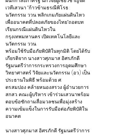
ผนึกกำลังภาครัฐ นักวิจัยผู้เชี่ยวชาญจัด
เวทีเสวนา “ก้าวข้ามธรณีพิโรธ : 
นวัตกรรม ววน. พลิกเกมภัยแผ่นดินไหว 
เพื่ออนาคตที่ปลอดภัยของไทย”ถอดบท
เรียนกรณีแผ่นดินไหวใน
กรุงเทพมหานคร เปิดเทคโนโลยีและ
นวัตกรรม ววน.
พร้อมใช้รับมือภัยพิบัติในทุกมิติ โดยได้รับ
เกียรติจาก นางสาวศุภมาส อิศรภักดี
รัฐมนตรีว่าการกระทรวงการอุดมศึกษา 
วิทยาศาสตร์ วิจัยและนวัตกรรม (อว.) เป็น
ประธานในพิธี พร้อมด้วย ศ.
ดร.สมปอง คล้ายหนองสรวง ผู้อำนวยการ 
สกสว. คณะผู้บริหาร เข้าร่วมเสวนาพร้อม
ตอบข้อซักถามสื่อมวลชนเพื่อมุ่งสร้าง
ความเข้มแข็งในการรับมือต่อภัยพิบัติใน
อนาคต
นางสาวศุภมาส อิศรภักดี รัฐมนตรีว่าการ