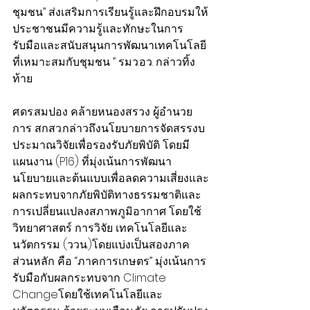
ชุมชน” ส่งเสริมการเรียนรู้และฝึกอบรมให้
ประชาชนมีความรู้และทักษะในการ
รับมือและสนับสนุนการพัฒนาเทคโนโลยี
ที่เหมาะสมกับชุมชน ” รมว.อว. กล่าวทิ้ง
ท้าย
ศ.ดร.สมปอง คล้ายหนองสรวง ผู้อำนวย
การ สกสว.กล่าวถึงนโยบายการจัดสรรงบ
ประมาณวิจัยเพื่อรองรับภัยพิบัติ โดยมี
แผนงาน (P16) ที่มุ่งเน้นการพัฒนา
นโยบายและต้นแบบเพื่อลดความเสี่ยงและ
ผลกระทบจากภัยพิบัติทางธรรมชาติและ
การเปลี่ยนแปลงสภาพภูมิอากาศ โดยใช้
วิทยาศาสตร์ การวิจัย เทคโนโลยีและ
นวัตกรรม (ววน.)โดยแบ่งเป็นสองภาค
ส่วนหลัก คือ “ภาคการเกษตร” มุ่งเน้นการ
รับมือกับผลกระทบจาก Climate 
Changeโดยใช้เทคโนโลยีและ