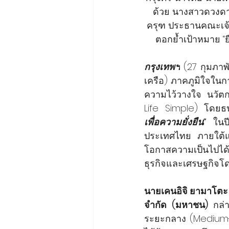
ด้วย นางสาวดวงดา
ครุฑ ประธานคณะเจ้าห
ตอกย้ำเป้าหมาย “ย
กรุงเทพฯ
 (27 กุมภาพ
เครือ) ภาคภูมิใจในกา
ความไว้วางใจ นวัตกร
Life Simple) โดยธน
เพื่อความยั่งยืน”
ในป
ประเทศไทย ภายใต้
โอกาสความเป็นไปได้
ธุรกิจและเศรษฐกิจโ
นายเคนอิจิ ยามาโตะ 
จำกัด (มหาชน) 
กล่
ระยะกลาง (Medium-T