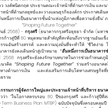
ว วงค์พนิตกฤต ประธานคณะเจ้าหน้าที่ด้านการเงิน และนา
น้าที่ด้านกลยุทธ์และวางแผนธุรกิจองค์กร ประกาศเดินหน้าก
ืนหนึ่งการเป็นธนาคารชั้นนำแห่งภูมิภาคเพื่อความยั่งยืน” 
“Shaping Future Together”
ันธ์ 2568) - 
กรุงศรี
 (ธนาคารกรุงศรีอยุธยา จำกัด (มหา
รก้าวสู่ปีที่ 80 หมุดหมายสำคัญที่สะท้อนถึงรากฐานอันแข็ง
รมอันสร้างสรรค์ และความมุ่งมั่นที่จะทำให้ “ชีวิตง่าย ไ
าคารยังคงเดินหน้าสู่เป้าหมาย 
“ยืนหนึ่งการเป็นธนาคารช
ี 2568 กรุงศรีจะยังคงรักษาบทบาทในการช่วยกำหนดภูมิท
แนวคิด 
“Shaping Future Together”
 ร่วมสร้างอนาคต
ทางด้านการเงิน และส่งเสริมการเติบโตทางเศรษฐกิจที่ย
ดยรวม
กรรมการผู้จัดการใหญ่และประธานเจ้าหน้าที่บริหาร ธนาคา
าวว่า “ในโอกาสครบรอบ 80 ปีของกรุงศรี และก้าวสู่ปีที่
erm Business Plan: MTBP) ฉบับปัจจุบันซึ่งครอบคลุมป