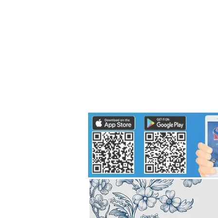
Politics
H-I-T-G
Knowledg
EEC
Eco Industrial Town-S