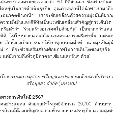
ดินทางตลอดระยะเวลากว่า 80 ปีที่ผ่านมา ซึ่งสร้างขึ้นจ
ยุ่นในการดำเนินธุรกิจ  คุณค่าเหล่านี้ได้นำพาเรามาถึงจุ
ะอนาคตข้างหน้า เราจะขับเคลื่อนด้วยความมุ่งมั่นที่มากกว
องความยั่งยืนและดิจิทัลเป็นแรงขับเคลื่อนสำคัญสู่การเ
รือคำว่า “ร่วมสร้างอนาคตไปด้วยกัน” เป็นมากกว่าแค่แ
ิติ ไม่ใช่หมายความถึงอนาคตของกรุงศรีเท่านั้น แต่ห
วย อีกทั้งยังเป็นการบอกให้เราทุกคนลงมือทำ และมุ่งเป็นผ
ม่ ๆ ที่จะช่วยเสริมสร้างศักยภาพในการเติบโตของธุรกิจ 
แต่ยังรวมถึงทั่วภูมิภาคอาเซียนและอื่นๆ ด้วย”
าโตะ กรรมการผู้จัดการใหญ่และประธานเจ้าหน้าที่บริหาร
ศรีอยุธยา จำกัด (มหาชน)
ลทางการเงินในปี 2567
บโตอย่างสมดุล ด้วยผลกำไรสุทธิจำนวน 29,700 ล้านบาท
ุรกิจแม้ต้องเผชิญกับความท้าทายทางเศรษฐกิจ ความมุ่งมั่น