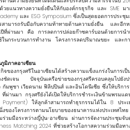
รด้านความยั่งยืนที่โดดเด่นและประสบความสำเร็จในปี 25
ิจด้วยแนวทางความยั่งยืนให้กับองค์กรธุรกิจ และ SME ม
cademy และ ESG Symposium ซึ่งเป็นสุดยอดการประชุมส
การสามารถรับมือกับความท้าทายด้านความยั่งยืน และอีกห
ในปีที่ผ่านมา คือ การลดการปล่อยก๊าซคาร์บอนด้วยการนำเ
ใช้ในกระบวนการทำงาน โครงการลดปริมาณขยะ และการ
ภูมิภาคอาเซียน
กิจของกรุงศรีในอาเซียนได้สร้างความแข็งแกร่งในการเป็
ย่างชัดเจน ปัจจุบันเครือข่ายของกรุงศรีครอบคลุมไปยั
ัมพูชา เวียดนาม ฟิลิปปินส์ และอินโดนีเซีย ซึ่งให้บริการล
ี่ผ่านมา กรุงศรียังได้เปิดให้บริการชำระเงินข้ามพรมแดนผ
Payment) ให้ลูกค้าสามารถทำธุรกรรมได้ใน 8 ประเทศ
วนหนึ่งของโครงการตามนโยบายของธนาคารแห่งประเทศไทย 
ามร่วมมือระหว่างญี่ปุ่น-อาเซียน ผ่านการจัดงานประชุมจับ
ness Matching 2024 ที่ช่วยสร้างโอกาสความร่วมมือทาง