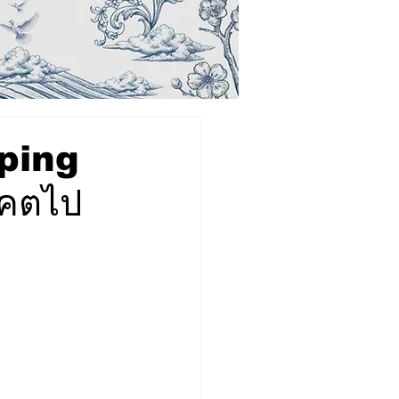
haping
าคตไป