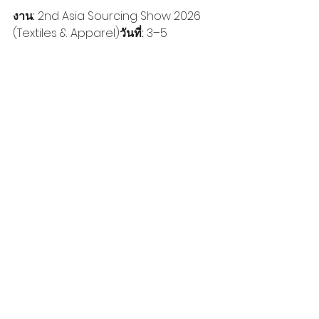
งาน:
 2nd Asia Sourcing Show 2026 
(Textiles & Apparel)
วันที่:
 3–5 
มิถุนายน 2026
สถานที่:
 IMPACT 
Exhibition & Convention Center, 
กรุงเทพฯ ประเทศไทย
เว็บไซต์:
www.asia-sourcing.com
โพสต์ล่าสุด