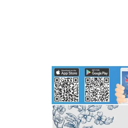
Politics
H-I-T-G
Knowledg
EEC
Eco Industrial Town-S