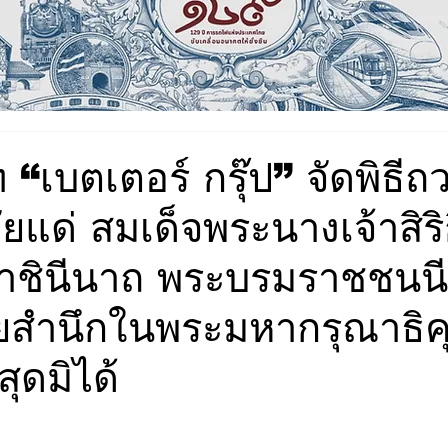
ท “เบตเตอร์ กรุ๊ป” จัดพิธีถ
แด่ สมเด็จพระนางเจ้าสิริกิ
ชินีนาถ พระบรมราชชนนีพ
ยสำนึกในพระมหากรุณาธิ
สุดมิได้