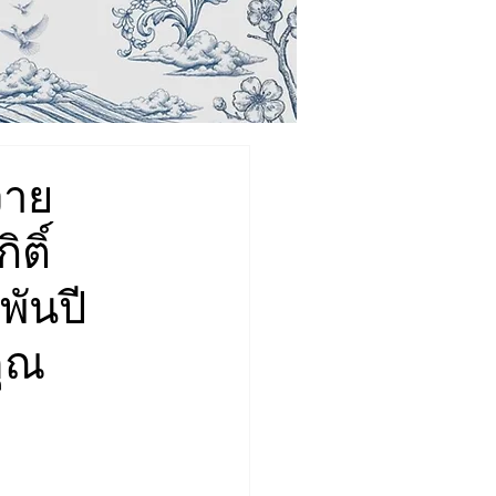
วาย
ติ์
ันปี
คุณ