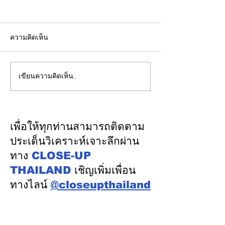
ความคิดเห็น
เขียนความคิดเห็น…
รองปลัดกระทรวงพลังงาน
EGCO Group ต
นำคณะผู้แทนไทยผลักดัน
ความเชื่อมั่นจา
ความร่วมมือด้านพลังงาน
เงิน รักษาอันดับ
ในเวทีประชุมหารือเชิง
“AA / Stable” 3
เพื่อให้ทุกท่านสามารถติดตาม
นโยบายด้านพลังงานไทย -
เนื่อง
ประเด็นวิเคราะห์เจาะลึกผ่าน
ออสเตรเลีย ครั้งที่ 2 ณ
ทาง
CLOSE-UP
เมืองแคนเบอร์รา เครือรัฐ
THAILAND
เชิญเพิ่มเพื่อน
ออสเตรเลีย
ทางไลน์
@closeupthailand