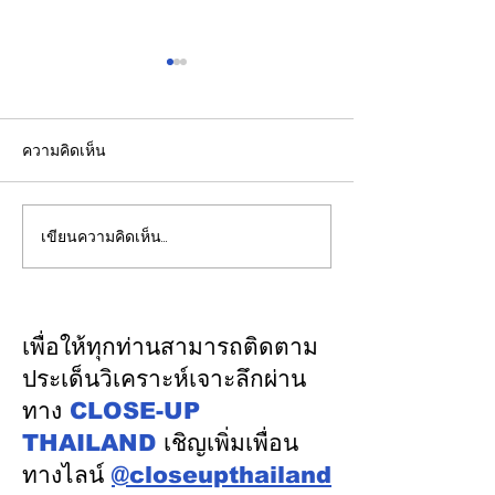
ความคิดเห็น
เขียนความคิดเห็น…
CLOSEUP-โมเดล “ฟาร์ม
ปริศนา!!!ทำไม?ไ
หอยแมลงภู่แบบแขวน”
เมืองอุตสาหกรรม
ดอกผลความร่วมมือและ
ระดับที่ 5 "เมืองน่
การอยู่ร่วมกันของชุมชน
อุตสาหกรรม"
เพื่อให้ทุกท่านสามารถติดตาม
ประมงระยอง-โรงไฟฟ้าบี
(Happiness)โดยท
ประเด็นวิเคราะห์เจาะลึกผ่าน
แอลซีพี บนสมการความ
พื้นที่ขอรับการต
ทาง
CLOSE-UP
ยั่งยืนเดียวกัน
ประเมินและขอรั
THAILAND
เชิญเพิ่มเพื่อน
รับรองการเป็นเมื
ทางไลน์
@closeupthailand