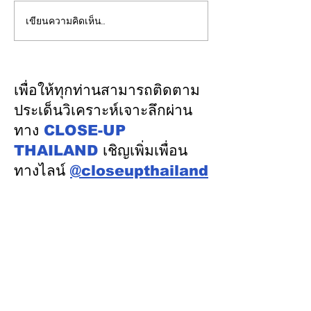
เขียนความคิดเห็น…
EGCO Group ตอกย้ำ
ปลัดมหาดไทยแ
ความเชื่อมั่นจากตลาดการ
ประชุม กสถ. เคา
เงิน รักษาอันดับเครดิต
รับรองยกเลิกบัญชี
“AA / Stable” 3 ปีต่อ
บัญชีสอบท้องถิ่
เพื่อให้ทุกท่านสามารถติดตาม
เนื่อง
คะแนนจริง
ประเด็นวิเคราะห์เจาะลึกผ่าน
ทาง
CLOSE-UP
THAILAND
เชิญเพิ่มเพื่อน
ทางไลน์
@closeupthailand
หมวดข่าว
ข่าวเด่น
เศรษฐกิจ
การเมือง