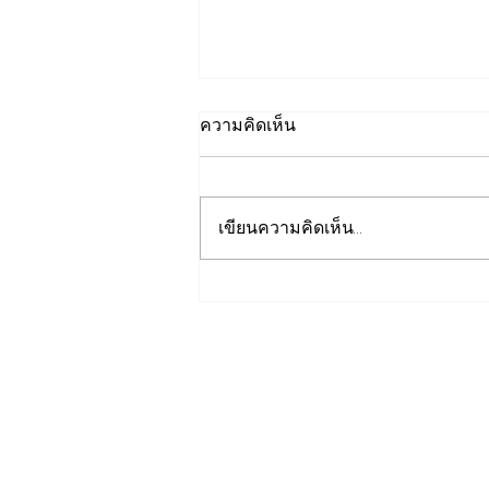
ความคิดเห็น
เขียนความคิดเห็น…
เปิดปฐมบทใหม่ รถไฟฟ้าโมโน
เรลหาดใหญ่ สงขลา มูลค่า
1.7 หมื่นล้าน ล่าสุดค
รม.อนุมัติให้รฟม.เข้าดำเนิน
การ