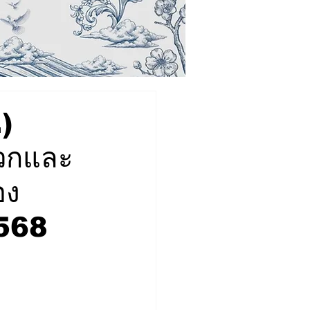
)
วกและ
อง
2568