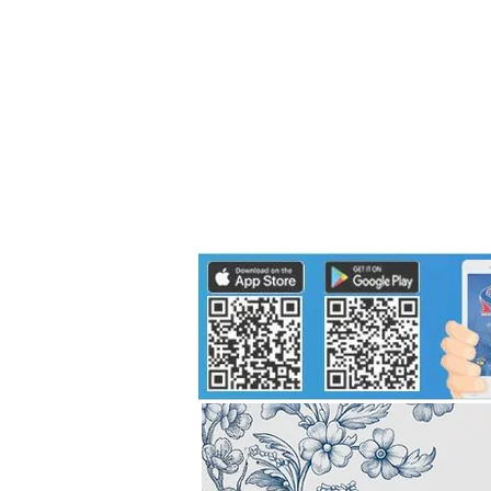
Politics
H-I-T-G
Knowledg
EEC
Eco Industrial Town-S