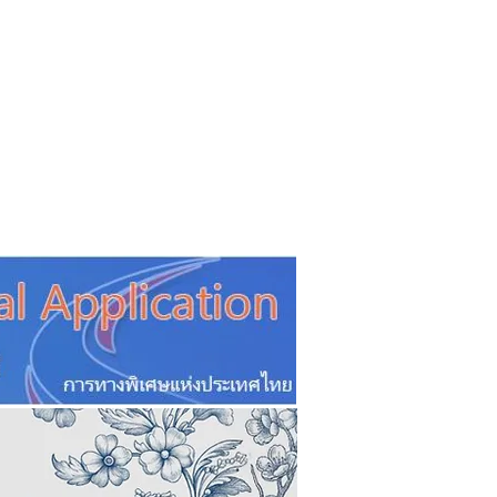
CSR
ESG&SDG
PR & Event
ิ่น
ช้อปปี้ง online
ท่องเที่ยว