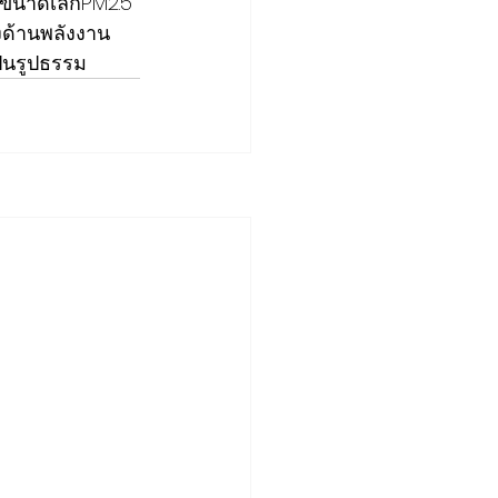
งขนาดเล็กPM2.5 
างด้านพลังงาน 
็นรูปธรรม