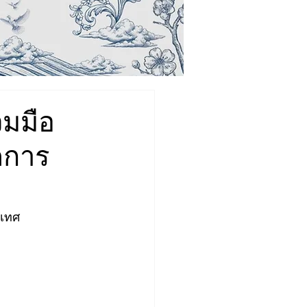
มมือ
ดการ
ะเทศ