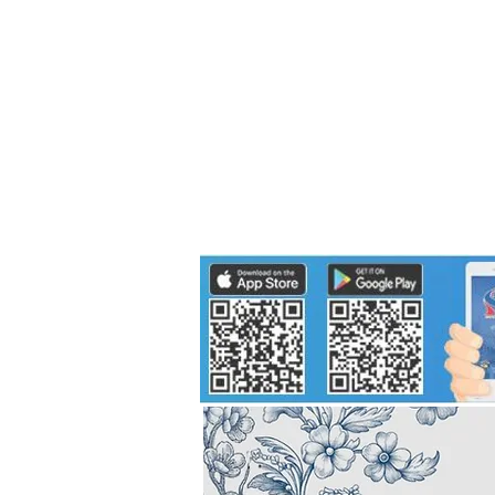
Politics
H-I-T-G
Knowledg
EEC
Eco Industrial Town-S