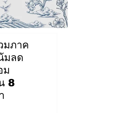
่วมภาค
น้มลด
้อม
น 8
า