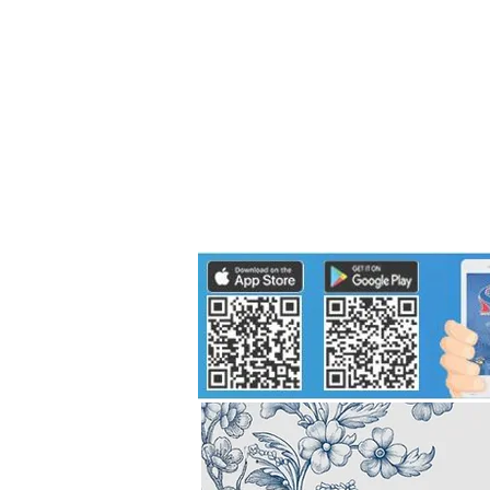
Politics
H-I-T-G
Knowledg
EEC
Eco Industrial Town-S