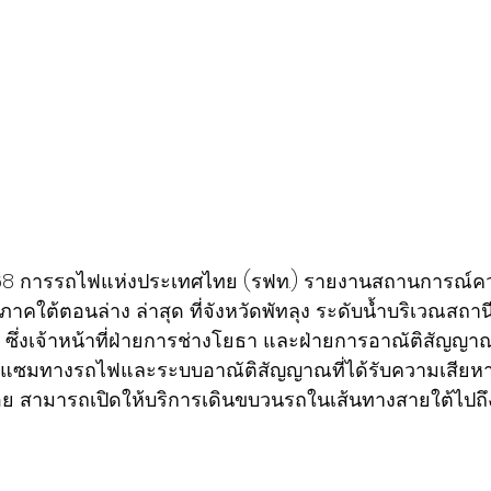
น 68 การรถไฟแห่งประเทศไทย (รฟท.) รายงานสถานการณ์คว
่ภาคใต้ตอนล่าง ล่าสุด ที่จังหวัดพัทลุง ระดับน้ำบริเวณส
อง ซึ่งเจ้าหน้าที่ฝ่ายการช่างโยธา และฝ่ายการอาณัติสัญ
อมแซมทางรถไฟและระบบอาณัติสัญญาณที่ได้รับความเสียห
ย สามารถเปิดให้บริการเดินขบวนรถในเส้นทางสายใต้ไปถึง