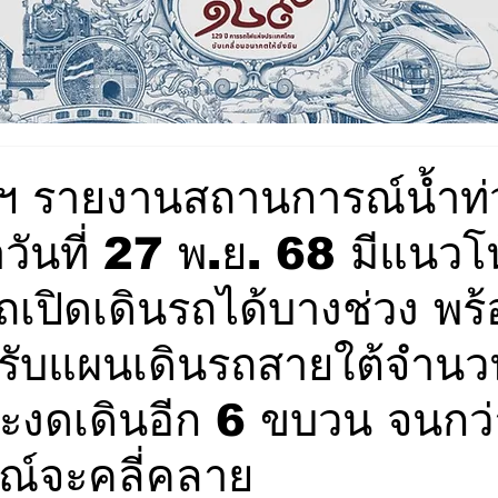
ฯ รายงานสถานการณ์น้ำท
ำวันที่ 27 พ.ย. 68 มีแนวโ
เปิดเดินรถได้บางช่วง พร
รับแผนเดินรถสายใต้จำนว
งดเดินอีก 6 ขบวน จนกว่
์จะคลี่คลาย