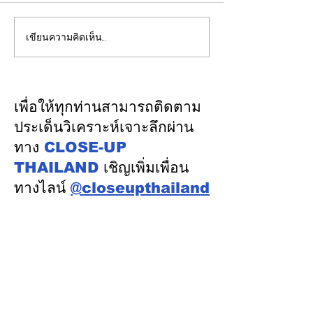
เขียนความคิดเห็น…
รัฐบาลชูกรอบคัด Data
เปิดปฐมบทใหม่ 
Center 4 มิติ ดันลงทุน
โนเรลหาดใหญ่ 
7.5 แสนล้านบาท สร้าง
มูลค่า 1.7 หมื่นล
งานทักษะสูง–เชื่อม SMEs
ครม.อนุมัติให้รฟ
เพื่อให้ทุกท่านสามารถติดตาม
ไทย พร้อมดูแลต้นทุนน้ำ–
ดำเนินการ
ประเด็นวิเคราะห์เจาะลึกผ่าน
ไฟอย่างเป็นธรรม
ทาง
CLOSE-UP
THAILAND
เชิญเพิ่มเพื่อน
ทางไลน์
@closeupthailand
หมวดข่าว
ข่าวเด่น
เศรษฐกิจ