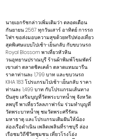
นายเอกรัชกล่าวเพิ่มเติมว่า ตลอดเดือน
กันยายน 2567 ทุกวันเสาร์ อาทิตย์ การรถ
ไฟฯ ขอส่งมอบความสุขด้วยทริปท่องเที่ยว
สุดพิเศษแบบไปเช้า-เย็นกลับ กับขบวนรถ 
Royal Blossom พาเที่ยวหัวหิน 
วนอุทยานปราณบุรี ร้านผ้าพิมพ์โขมพัตร์ 
เขาเต่า ตลาดชิคเคด้า ตลาดแทมมารีน 
ราคาท่านละ 1,799 บาท และขบวนรถ 
KIHA 183 โปรแกรมไปเช้า-เย็นกลับ ราคา
ท่านละ 1,499 บาท กับโปรแกรมเส้นทาง
ปันสุข เสริมบุญที่วัดพระบาทน้ำพุ จังหวัด
ลพบุรี พาเที่ยววัลลภาฟาร์ม ร่วมทำบุญที่
วัดพระบาทน้ำพุ ชมวัดพระศรีรัตน
มหาธาตุ และโปรแกรมเติมฝันให้น้อง 
ล่องเรือดำเนิน เพลิดเพลินที่ราชบุรี ล่อง
เรือชมวิถีชีวิตชุมชน เที่ยวโรงโอ่ง