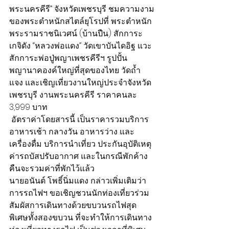
พระนครคีรี” จังหวัดเพชรบุรี ชมความงาม
ของพระตำหนักสไตล์ยุโรปที่ พระตำหนัก
พระรามราชนิเวศน์ (บ้านปืน) สักการะ
เกจิดัง “หลวงพ่อแดง” วัดเขาบันไดอิฐ แวะ
สักการะพ่อปู่พญาเพชรคีรีฯ รูปปั้น
พญานาคองค์ใหญ่ที่สุดของไทย วัดถ้ำ
แจง และเชิญเที่ยวงานใหญ่ประจำจังหวัด
เพชรบุรี งานพระนครคีรี ราคาคนละ 
3,999 บาท
 อัตราค่าโดยสารนี้ เป็นราคารวมบริการ
อาหารเช้า กลางวัน อาหารว่าง และ
เครื่องดื่ม บริการนำเที่ยว ประกันอุบัติเหตุ 
ค่ารถบัสปรับอากาศ และในกรณีพักค้าง
คืนจะรวมค่าที่พักไว้แล้ว
นายอนันต์ โพธิ์นิ่มแดง กล่าวเพิ่มเติมว่า 
การรถไฟฯ ขอเชิญชวนนักท่องเที่ยวร่วม
สัมผัสการเดินทางด้วยขบวนรถไฟสุด
พิเศษทั้งสองขบวน ที่จะทำให้การเดินทาง