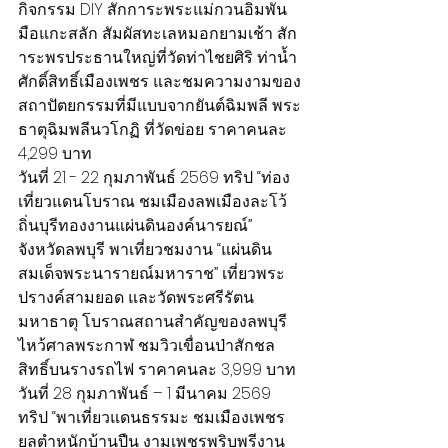
กิจกรรม DIY สักการะพระแม่กวนอิมพัน
มือแกะสลัก สัมผัสทะเลหมอกยามเช้า สัก
าระพรประธานใหญ่ที่วัดท่าไชยศิริ ท่าน้ำ
ศักดิ์สิทธิ์เมืองเพชร และชมความงามของ
สถาปัตยกรรมที่มีแบบจากยันต์ฉิมพลี พระ
ธาตุฉิมพลีนวโกฏิ ที่วัดข่อย ราคาคนละ 
4,299 บาท
วันที่ 21 - 22 กุมภาพันธ์ 2569 ทริป “ท่อง
เที่ยวแดนโบราณ ชมเมืองลพเมืองละโว้ 
ถิ่นบุรีทองงานแผ่นดินองค์นารยณ์” 
จังหวัดลพบุรี พาเที่ยวชมงาน “แผ่นดิน
สมเด็จพระนารายณ์มหาราช” เที่ยวพระ
ปรางค์สามยอด และวัดพระศรีรัตน
มหาธาตุ โบราณสถานสำคัญของลพบุรี 
ไหว้ศาลพระกาฬ ชมวิวเขื่อนป่าสักชล
สิทธิ์บนรางรถไฟ ราคาคนละ 3,999 บาท
วันที่ 28 กุมภาพันธ์ – 1 มีนาคม 2569 
ทริป “พาเที่ยวแดนธรรมะ ชมเมืองเพชร
ยลตำหนักบ้านปืน งามเพชรพริบพรีงาน