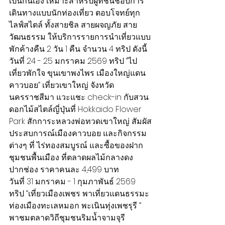
เป็นกันเอง เหมาะสำหรับผู้ที่ชื่นชอบการ
เดินทางแบบนักท่องเที่ยว ตอบโจทย์ทุก
ไลฟ์สไตล์ ทั้งสายชิล สายผจญภัย สาย
วัฒนธรรม ให้บริการรายการนำเที่ยวแบบ
พักค้างคืน 2 วัน 1 คืน จำนวน 4 ทริป ดังนี้
วันที่ 24 - 25 มกราคม 2569 ทริป “ไป
เที่ยวพักใจ ขุนเขาพงไพร เมืองใหญ่แดน
คาวบอย” เที่ยวเขาใหญ่ จังหวัด
นครราชสีมา แวะแชะ check-in กับสวน
ดอกไม้สไตล์ญี่ปุ่นที่ Hokkaido Flower 
Park สักการะหลวงพ่อทวดเขาใหญ่ สัมผัส
ประสบการณ์เมืองคาวบอย และกิจกรรม
ต่างๆ ที่ ไร่ทองสมบูรณ์ และซื้อของฝาก
ชุมชนพื้นเมือง ที่ตลาดผลไม้กลางดง 
ปากช่อง ราคาคนละ 4,499 บาท
วันที่ 31 มกราคม - 1 กุมภาพันธ์ 2569 
ทริป “เที่ยวเมืองเพชร พาเที่ยวแดนธรรมะ 
ท่องเมืองทะเลหมอก พะเนินทุ่งเพชรุรี ” 
พาชมตลาดวิถีชุมชนริมน้ำจามจุรี 