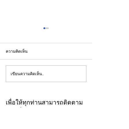
ความคิดเห็น
เขียนความคิดเห็น…
เปิดปฐมบทใหม่ รถไฟฟ้าโม
รองปลัดกระทรวง
โนเรลหาดใหญ่ สงขลา
นำคณะผู้แทนไทย
มูลค่า 1.7 หมื่นล้าน ล่าสุด
ความร่วมมือด้าน
ครม.อนุมัติให้รฟม.เข้า
ในเวทีประชุมหารื
เพื่อให้ทุกท่านสามารถติดตาม
ดำเนินการ
นโยบายด้านพลัง
ประเด็นวิเคราะห์เจาะลึกผ่าน
ออสเตรเลีย ครั้งท
ทาง
CLOSE-UP
เมืองแคนเบอร์รา 
THAILAND
เชิญเพิ่มเพื่อน