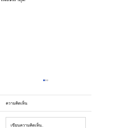
ความคิดเห็น
เขียนความคิดเห็น…
รองปลัดกระทรวงพลังงาน
EGCO Group ต