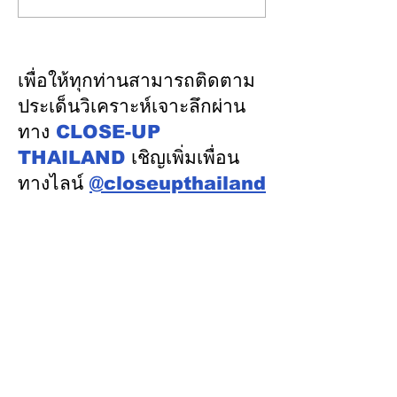
นำคณะผู้แทนไทยผลักดัน
ความเชื่อมั่นจา
ความร่วมมือด้านพลังงาน
เงิน รักษาอันดับ
ในเวทีประชุมหารือเชิง
“AA / Stable” 3
เพื่อให้ทุกท่านสามารถติดตาม
นโยบายด้านพลังงานไทย -
เนื่อง
ประเด็นวิเคราะห์เจาะลึกผ่าน
ออสเตรเลีย ครั้งที่ 2 ณ
ทาง
CLOSE-UP
เมืองแคนเบอร์รา เครือรัฐ
THAILAND
เชิญเพิ่มเพื่อน
ออสเตรเลีย
ทางไลน์
@closeupthailand
หมวดข่าว
ข่าวเด่น
เศรษฐกิจ
การเมือง
สังคม