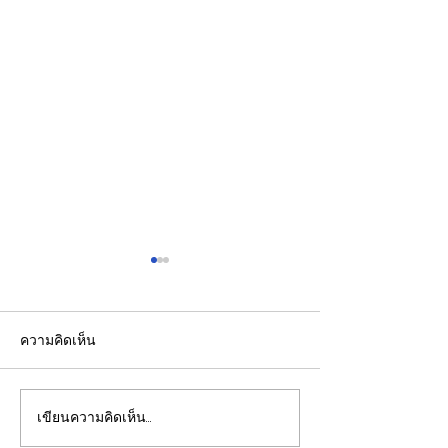
ความคิดเห็น
เขียนความคิดเห็น…
ปลัดมหาดไทยแถลงผล
"พิพัฒน์”ยกทีมลุ