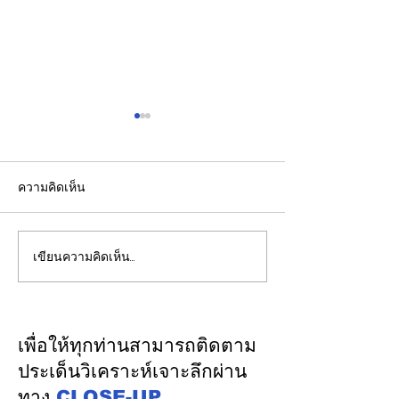
ความคิดเห็น
เขียนความคิดเห็น…
"พิพัฒน์”ยกทีมลุยดูงาน
“ไม่สูบบุหรี่" ก็เป
ระบบรางมอสโก จับมือ
ปอดได้ แพทย์เตือ
VNIIZHT ต่อยอด MOU
ป่วยอายุน้อยตั้งแ
ไทย - รัสเซีย ดึงองค์ความ
เพิ่มขึ้นคนไทยก
เพื่อให้ทุกท่านสามารถติดตาม
รู้ “ความปลอดภัย - AI -
รู้ตัวเมื่อโรคลุกล
ประเด็นวิเคราะห์เจาะลึกผ่าน
พัฒนาคน” ปูทางสร้าง
ทาง
CLOSE-UP