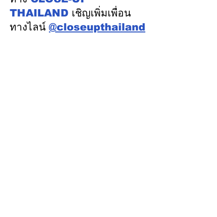
อุตสาหกรรมระบบรางไทย
THAILAND
เชิญเพิ่มเพื่อน
ทางไลน์
@closeupthailand
หมวดข่าว
ข่าวเด่น
เศรษฐกิจ
การเมือง
สังคม
ต่างประเทศ
ศิลปวัฒนธรรม-การศึกษา
พลังงาน สิ่งแวดล้อม
อสังหาริมทรัพย์
คมนาคม ขนส่ง
การค้า อุตสาหกรรม