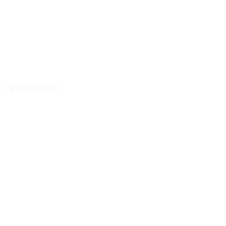
เกษตร
การเงิน ประกัน
การตลาด-สุขภาพ
เทคโนโลยี
นวัตกรรม
เสียงชุมชน
TikTok-CLOSE UP
ศูนย์รวมข่าวดี
ศูนย์รวมข่าว
ท่องเที่ยว -นวัตวิถี
Net Zero
หมวดความรู้
H-I-T-G
Knowledge Sharing
Forum
Insight