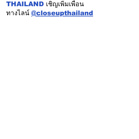
อุตสาหกรรมระบ
THAILAND
เชิญเพิ่มเพื่อน
ทางไลน์
@closeupthailand
หมวดข่าว
ข่าวเด่น
เศรษฐกิจ
การเมือง
สังคม
ต่างประเทศ
ศิลปวัฒนธรรม-การศึกษา
พลังงาน สิ่งแวดล้อม
อสังหาริมทรัพย์
คมนาคม ขนส่ง
การค้า อุตสาหกรรม