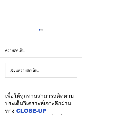
ความคิดเห็น
เขียนความคิดเห็น…
ปลัดมหาดไทยแถลงผล
"พิพัฒน์”ยกทีมลุ
ประชุม กสถ. เคาะมติ
ระบบรางมอสโก จ
รับรองยกเลิกบัญชีเดิม-ขึ้น
VNIIZHT ต่อย
บัญชีสอบท้องถิ่นใหม่ตาม
ไทย - รัสเซีย ดึ
เพื่อให้ทุกท่านสามารถติดตาม
คะแนนจริง
รู้ “ความปลอดภัย
ประเด็นวิเคราะห์เจาะลึกผ่าน
พัฒนาคน” ปูทาง
ทาง
CLOSE-UP