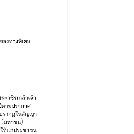
ษของทางพิเศษ
ะจำปีตามประกาศ
่ปรากฏในสัญญา
ด (มหาชน) 
ายให้แก่ประชาชน