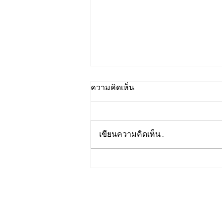
ความคิดเห็น
เขียนความคิดเห็น…
เปิดปฐมบทใหม่ รถไฟฟ้าโมโน
เรลหาดใหญ่ สงขลา มูลค่า
1.7 หมื่นล้าน ล่าสุดค
รม.อนุมัติให้รฟม.เข้าดำเนิน