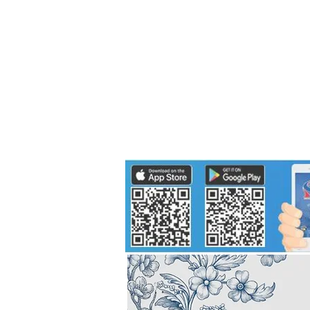
Politics
H-I-T-G
Knowledg
EEC
Eco Industrial Town-S