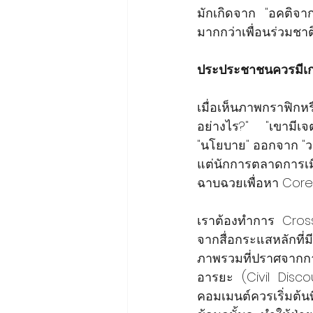
มักเกิดจาก "อคติจาก
มากกว่าเพื่อนร่วมชาติ
ประประชาชนควรมีเกร
เมื่อเห็นภาพกราฟิกห
อย่างไร?" "เขามีเจต
"นโยบาย" ออกจาก "ว
แต่นักการตลาดการเม
ฉาบฉวยเพื่อหา Core
เราต้องทำการ Cross
จากสื่อกระแสหลักที
ภาพรวมที่ปราศจากก
อารยะ (Civil Disco
คอมเมนต์ควรเริ่มต้น