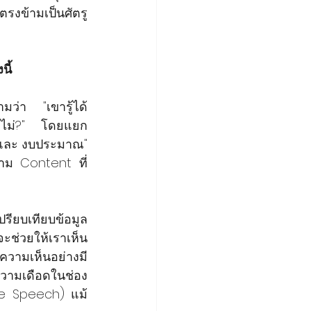
รงข้ามเป็นศัตรู
ี้
ามว่า "เขารู้ได้
ือไม่?" โดยแยก 
และ งบประมาณ" 
้าม Content ที่
ียบเทียบข้อมูล
ะช่วยให้เราเห็น
วามเห็นอย่างมี
วามเดือดในช่อง
ate Speech) แม้