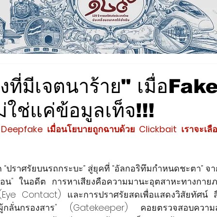
ิงที่มีเจตนาร้าย" เมื่อFak
ช่แค่ข้อมูลเท็จ!!!
Deepfake เมื่อนโยบายถูกฉาบด้วย Clickbait เราจะเลือก
“ปราศรัยบนรถกระบะ” สู่ยุคที่ “อัลกอริทึมกำหนดชะตา” จาก "ก
เสมือน" ในอดีต การหาเสียงคือความมานะอุตสาหะทางกายภ
(Eye Contact) และการปราศรัยสดเพื่อแสดงวิสัยทัศน์ 
 "ผู้กลั่นกรองสาร" (Gatekeeper) คอยตรวจสอบความ