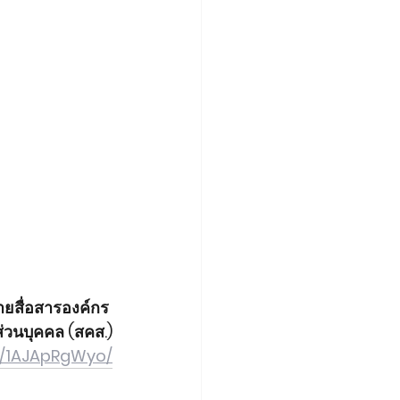
ายสื่อสารองค์กร 
วนบุคคล (สคส.)
p/1AJApRgWyo/