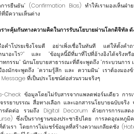
การยืนยัน" (Confirmation Bias) ทำให้เรามองเห็นฝ่ายต
ที่มีความเห็นต่าง
าะคุ้มกันทางความคิดในการรับนโยบายผ่านโลกดิจิทัล ดังน
รือคำโปรยเชิงโจมตี อย่าเพิ่งเชื่อในทันที แต่ให้ตั้งคำถ
นาอะไร?" และ "ข้อมูลนี้มีที่มาที่ไปที่อ้างอิงได้จริงหร
าทกรรม" นักนโยบายสาธารณะที่ดีจะพูดถึง "กระบวนการ 
ืองมักจะพูดถึง "ความรู้สึก และ ความฝัน" เราต้องมองข
 Message ที่เป็นประโยชน์ต่อส่วนรวมจริงๆ
-Check ข้อมูลโดยไม่รับสารจากแพลตฟอร์มเดียว การเปร
่มีจรรยาบรรณ สื่อทางเลือก และเอกสารนโยบายฉบับจริง จ
ารตัดต่อ รวมถึง Digital Decorum ด้วยการการแสดงค
urse) ซึ่งเป็นรากฐานของประชาธิปไตย การลดอุณหภูมิค
ที่ตัวเรา โดยการไม่แชร์ข้อมูลที่สร้างความเกลียดชัง (H