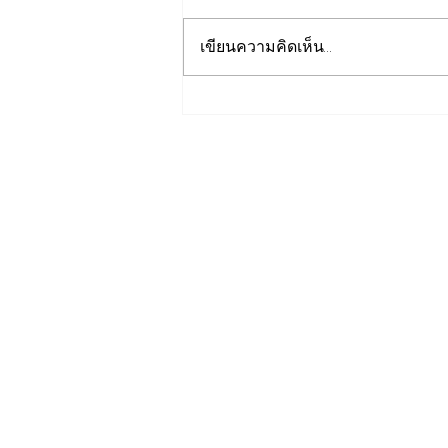
เขียนความคิดเห็น…
รองปลัดกระทรวงพลังงานนำ
คณะผู้แทนไทยผลักดันความ
ร่วมมือด้านพลังงานในเวที
ประชุมหารือเชิงนโยบายด้าน
พลังงานไทย - ออสเตรเลีย ครั้ง
ที่ 2 ณ เมืองแคนเบอร์รา
เครือรัฐออสเตรเลีย