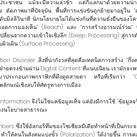
อประชาชน แม้จะมีความล่าช้า แต่ก็แลกมาด้วยความน่าเชื
ตัดภาพมาที่ปัจจุบัน พื้นที่การแข่งขันถูกย้ายมาอยู่ใน “สม
ับมิลลิวินาที นักนโยบายไม่ได้แข่งกันที่ความยั่งยืนของโ
่ “ยอดการมองเห็น” (Reach) และ “การสร้างอารมณ์ร่วม”
ปลี่ยนจากความเข้าใจเชิงลึก (Deep Processing) สู่การ
ิวเผิน (Surface Processing)
ion Disorder สิ่งที่น่ากังวลที่สุดคือเทคนิคการสร้าง "กึ่
่ายตรงข้ามผ่าน Digital Content ที่แนบเนียน เรามักจะ
ยวมาประกอบภาพกราฟิกที่ดึงดูดสายตา หรือที่เรียกว่า "
พลักษณ์เชิงลบให้ศัตรูทางการเมือง
rmation จึงไม่ใช่แค่ข้อมูลเท็จ แต่ยังมีการใช้ "ข้อมูลจริ
งของนโยบายสาธารณะ
ers ซึ่งใช้อัลกอริทึมของโซเชียลมีเดียทำหน้าที่เป็นกระจ
ทำให้คนในสังคมแบ่งขั้ว (Polarization) ได้ง่ายขึ้น การคอ