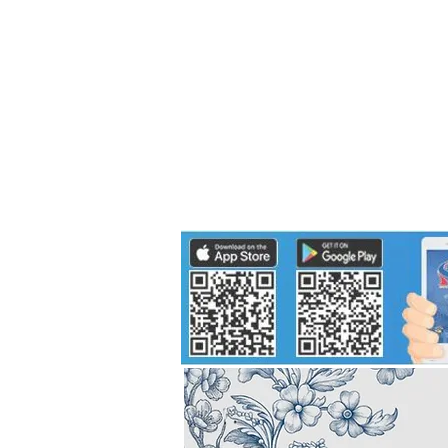
Politics
H-I-T-G
Knowledg
EEC
Eco Industrial Town-S