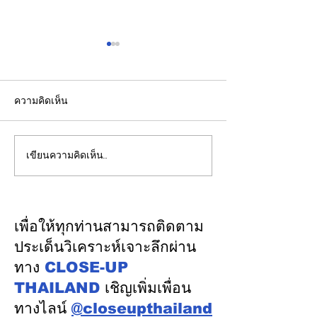
ความคิดเห็น
เขียนความคิดเห็น…
เปิดปฐมบทใหม่ รถไฟฟ้าโม
รองปลัดกระทรวง
โนเรลหาดใหญ่ สงขลา
นำคณะผู้แทนไทย
มูลค่า 1.7 หมื่นล้าน ล่าสุด
ความร่วมมือด้าน
ครม.อนุมัติให้รฟม.เข้า
ในเวทีประชุมหารื
เพื่อให้ทุกท่านสามารถติดตาม
ดำเนินการ
นโยบายด้านพลัง
ประเด็นวิเคราะห์เจาะลึกผ่าน
ออสเตรเลีย ครั้งท
ทาง
CLOSE-UP
เมืองแคนเบอร์รา 
THAILAND
เชิญเพิ่มเพื่อน
ออสเตรเลีย
ทางไลน์
@closeupthailand