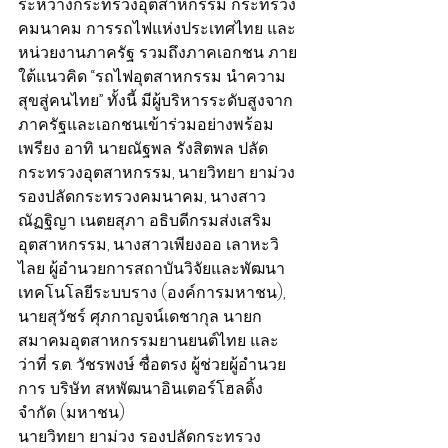
ระหว่างกระทรวงอุตสาหกรรม กระทรวง
คมนาคม การรถไฟแห่งประเทศไทย และ
หน่วยงานภาครัฐ รวมถึงภาคเอกชน ภาย
ใต้แนวคิด “รถไฟอุตสาหกรรม นำความ
สุขสู่คนไทย” ทั้งนี้ มีผู้บริหารระดับสูงจาก
ภาครัฐและเอกชนเข้าร่วมอย่างพร้อม
เพรียง อาทิ นายณัฐพล รังสิตพล ปลัด
กระทรวงอุตสาหกรรม, นายวิทยา ยาม่วง 
รองปลัดกระทรวงคมนาคม, นางสาว
ณัฏฐิญา เนตยสุภา อธิบดีกรมส่งเสริม
อุตสาหกรรม, นางสาวเพียงออ เลาหะวิ
ไลย ผู้อำนวยการสถาบันวิจัยและพัฒนา
เทคโนโลยีระบบราง (องค์การมหาชน), 
นายสุวัชร์ ศุภกาญจน์เดชากุล นายก
สมาคมอุตสาหกรรมยานยนต์ไทย และ
ว่าที่ ร.ต. วัชรพงษ์ ซื่อตรง ผู้ช่วยผู้อำนวย
การ บริษัท สหพัฒนาอินเตอร์โฮลดิ้ง 
จำกัด (มหาชน)
นายวิทยา ยาม่วง รองปลัดกระทรวง