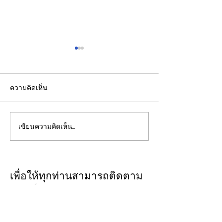
ความคิดเห็น
เขียนความคิดเห็น…
รองปลัดกระทรวงพลังงาน
EGCO Group ต
นำคณะผู้แทนไทยผลักดัน
ความเชื่อมั่นจา
ความร่วมมือด้านพลังงาน
เงิน รักษาอันดับ
ในเวทีประชุมหารือเชิง
“AA / Stable” 3
เพื่อให้ทุกท่านสามารถติดตาม
นโยบายด้านพลังงานไทย -
เนื่อง
ประเด็นวิเคราะห์เจาะลึกผ่าน
ออสเตรเลีย ครั้งที่ 2 ณ
ทาง
CLOSE-UP
เมืองแคนเบอร์รา เครือรัฐ
THAILAND
เชิญเพิ่มเพื่อน