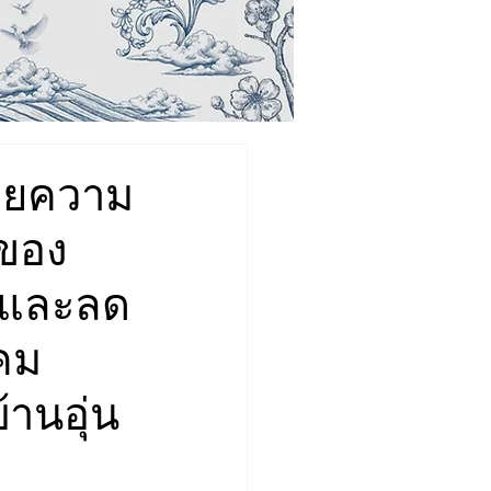
วยความ
งของ
์และลด
คม
านอุ่น