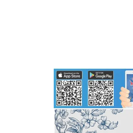
Politics
H-I-T-G
Knowledg
EEC
Eco Industrial Town-S