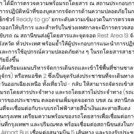
ก ได้มีการตรวจความพร้อมรถโดยสาร ณ สถานประกอบกา
การปฏิบัติหน้าที่ของบุคลากรจัดการด้านความปลอดภัยในก
เช็กชัวร์ Ready to go” ยกระดับความเข้มงวดในการตรวจ
รถออกให้บริการ และสำหรับในช่วงเทศกาลจะมีการตรวจส
บรถ ณ สถานีขนส่งผู้โดยสารและจุดจอด Rest Area 13 จั
ังหวัด ทั่วประเทศ พร้อมย้ำให้ผู้ประกอบการแนะนำการปฏิ
และการใช้อุปกรณ์ความปลอดภัยต่าง ๆ ในรถโดยสารสาธาร
ยิ่งขึ้น
ด ได้เตรียมแผนบริหารจัดการเดินรถและเข้าใช้พื้นที่ชานชา
ุจักร) หรือหมอชิต 2 ซึ่งเป็นจุดรับส่งประชาชนที่จะเดินทาง
ออกเฉียงเหนือ ทั้งเที่ยวไป - กลับ ให้สามารถจัดรถเข้าสถ
ียมรถโดยสารประจำทาง และรถโดยสารไม่ประจำทาง (รถเสร
การของประชาชน ตลอดจนเพิ่มจุดจอดรถ บขส. ณ สถานีกล
ที่จะเชื่อมต่อกับระบบรถไฟฟ้าสายสีน้ำเงินและสายสีแดง
นกรุงเทพ เตรียมความพร้อมของรถโดยสารเพื่อเชื่อมต่อการ
ที่กรุงเทพฯ และปริมณฑล พร้อมเชื่อมต่อสถานีขนส่งในกร
ถ Airport Bus เชื่อมต่อสนามบิน 5 เส้นทาง และรองรับประช