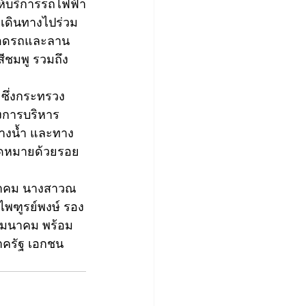
ห้บริการรถไฟฟ้า
ี่เดินทางไปร่วม
รจอดรถและลาน
ีชมพู รวมถึง
ซึ่งกระทรวง
งการบริหาร
างน้ำ และทาง
จุดหมายด้วยรอย
มนาคม นางสาวณ
ไพฑูรย์พงษ์ รอง
คมนาคม พร้อม
าครัฐ เอกชน 