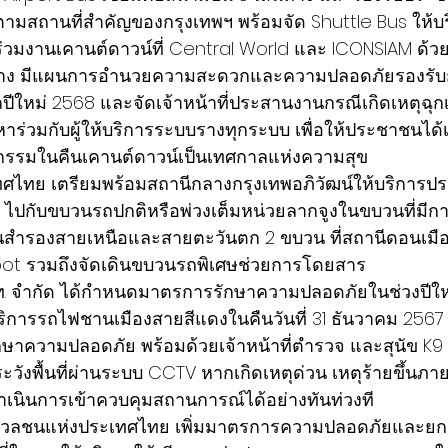
ามสถานที่สำคัญของกรุงเทพฯ พร้อมจัด Shuttle Bus ให้บริ
่วมงานเคานต์ดาวน์ที่ Central World และ ICONSIAM ด้ว
ราง มีแผนการอำนวยความสะดวกและความปลอดภัยรองรับ
ใหม่ 2568 และจัดเจ้าหน้าที่ประสานงานกรณีเกิดเหตุฉุกเ
ญหาร่วมกับผู้ให้บริการระบบรางทุกระบบ เพื่อให้ประชาชนได้
จกรรมในคืนเคานต์ดาวน์เป็นเทศกาลแห่งความสุข
ศไทย เตรียมพร้อมสถานีกลางกรุงเทพอภิวัฒน์ให้บริการป
 ตู้ ไปกับขบวนรถปกติหรือพ่วงเต็มหน่วยลากจูงในขบวนที่มี
สำรองสายเหนือและสายตะวันตก 2 ขบวน ที่สถานีดอนเมือ
pot รวมถึงจัดเดินขบวนรถพิเศษช่วยการโดยสาร
ฟ.ท. จำกัด ได้กำหนดมาตรการรักษาความปลอดภัยในช่วงปีใ
ิการรถไฟชานเมืองสายสีแดงในคืนวันที่ 31 ธันวาคม 2567 
่รักษาความปลอดภัย พร้อมด้วยเจ้าหน้าที่ตำรวจ และสุนัข 
้าระวังพื้นที่ผ่านระบบ CCTV หากเกิดเหตุด่วน เหตุร้ายขึ้นภ
นินการเข้าควบคุมสถานการณ์ได้อย่างทันท่วงที
มวลชนแห่งประเทศไทย เพิ่มมาตรการความปลอดภัยและยกร